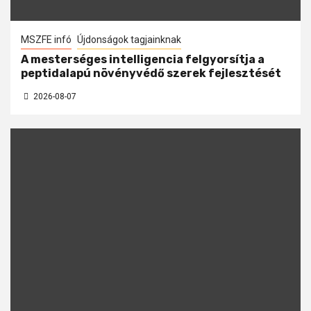
MSZFE infó
Újdonságok tagjainknak
A mesterséges intelligencia felgyorsítja a
peptidalapú növényvédő szerek fejlesztését
2026-08-07