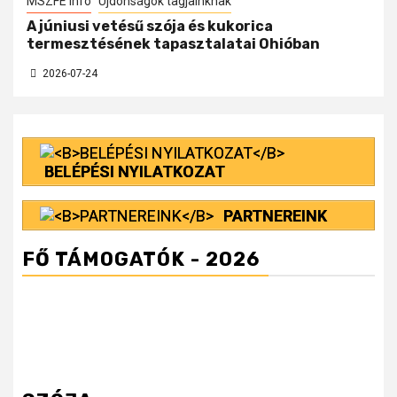
MSZFE infó
Újdonságok tagjainknak
A júniusi vetésű szója és kukorica
termesztésének tapasztalatai Ohióban
2026-07-24
BELÉPÉSI NYILATKOZAT
PARTNEREINK
FŐ TÁMOGATÓK - 2026