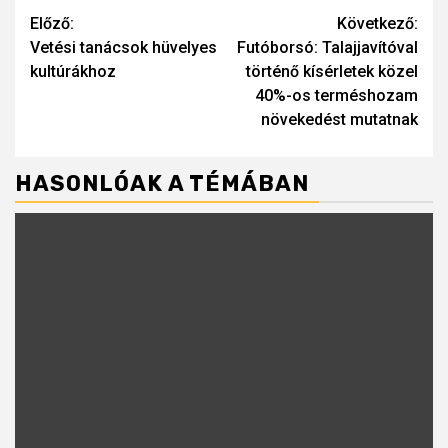
Continue
Előző:
Következő:
Vetési tanácsok hüvelyes
Futóborsó: Talajjavítóval
Reading
kultúrákhoz
történő kísérletek közel
40%-os terméshozam
növekedést mutatnak
HASONLÓAK A TÉMÁBAN