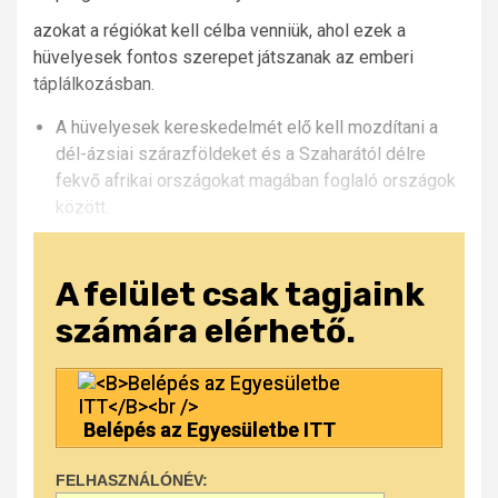
azokat a régiókat kell célba venniük, ahol ezek a
hüvelyesek fontos szerepet játszanak az emberi
táplálkozásban.
A hüvelyesek kereskedelmét elő kell mozdítani a
dél-ázsiai szárazföldeket és a Szaharától délre
fekvő afrikai országokat magában foglaló országok
között.
A felület csak tagjaink
számára elérhető.
Belépés az Egyesületbe ITT
FELHASZNÁLÓNÉV: