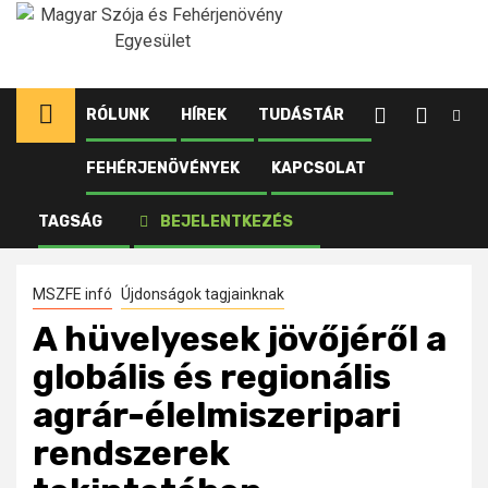
Ugrás
a
tartalomhoz
RÓLUNK
HÍREK
TUDÁSTÁR
FEHÉRJENÖVÉNYEK
KAPCSOLAT
Kezdőlap
Újdonságok tagjainknak
A hüvelyesek jövőjéről a globális és regionális agrár-
TAGSÁG
BEJELENTKEZÉS
élelmiszeripari rendszerek tekintetében
MSZFE infó
Újdonságok tagjainknak
A hüvelyesek jövőjéről a
globális és regionális
agrár-élelmiszeripari
rendszerek