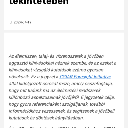
tekintetében
2024-04-19
Az élelmiszer-, talaj- és vízrendszerek a jövőben
aggasztó kihívásokkal néznek szembe, és az ezeket a
kihívásokat vizsgáló kutatások száma gyorsan
növekszik.
Ez a jegyzet
a
CGIAR For
esight Initiative
által kidolgozott sorozat része, amely összefoglalja,
hogy mit tudunk ma az élelmezési rendszerek
különböző aspektusainak jövőjéről
.
E jegyzetek célja,
hogy gyors referenciaként szolgáljanak, további
információkhoz vezessenek, és segítsenek a jövőbeli
kutatások és döntések irányításában.