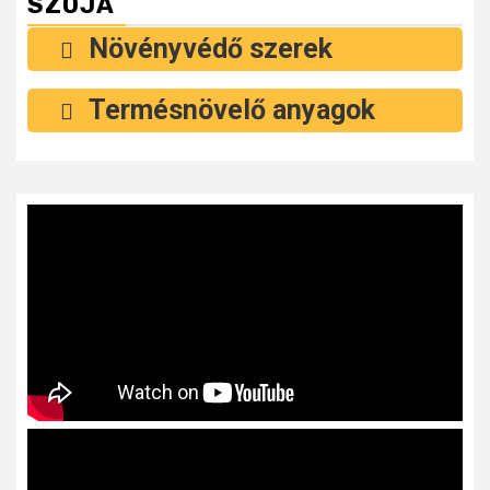
SZÓJA
Növényvédő szerek
Termésnövelő anyagok