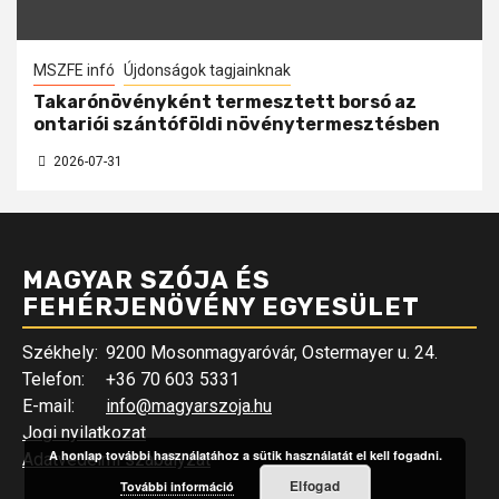
MSZFE infó
Újdonságok tagjainknak
Takarónövényként termesztett borsó az
ontariói szántóföldi növénytermesztésben
2026-07-31
MAGYAR SZÓJA ÉS
FEHÉRJENÖVÉNY EGYESÜLET
Székhely:
9200 Mosonmagyaróvár, Ostermayer u. 24.
Telefon:
+36 70 603 5331
E-mail:
info@magyarszoja.hu
Jogi nyilatkozat
A honlap további használatához a sütik használatát el kell fogadni.
Adatvédelmi szabályzat
Elfogad
További információ