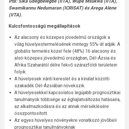
Írta: Sika Gbegbelegbe (IITA), Wupe Msukwa (IITA),
Swamikannu Nedumaran (ICRISAT) és Arega Alene
(IITA).
Kulcsfontosságú megállapítások
Az alacsony és közepes jövedelmű országok a
világ hüvelyestermelésének mintegy 55%-át adják. A
globális termelés közel fele (48%) 16 alacsony és
alsó-közepes jövedelmű országban, Dél-Ázsia és
Afrika Szaharától délre fekvő szárazföldi területein
folyik.
A hüvelyesek iránti kereslet és a kínálat közötti
szakadék Dél-Ázsiában növekszik.
A hüvelyesekkel kapcsolatos legújabb prognosztikai
tanulmányok többsége az éghajlatváltozás hatásaira,
az alkalmazkodásra és az annak mérséklésére
összpontosított.
Az egyes hüvelyes növényekre vonatkozó jövőbeli
prognosztikai tanulmányoknak