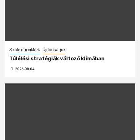
Szakmai cikkek
Újdonságok
Túlélési stratégiák változó klímában
2026-08-04