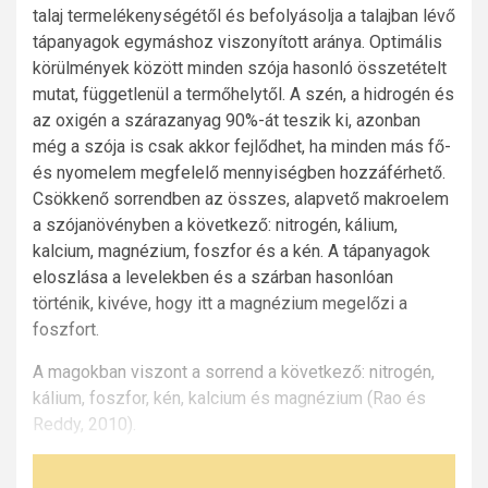
talaj termelékenységétől és befolyásolja a talajban lévő
tápanyagok egymáshoz viszonyított aránya. Optimális
körülmények között minden szója hasonló összetételt
mutat, függetlenül a termőhelytől. A szén, a hidrogén és
az oxigén a szárazanyag 90%-át teszik ki, azonban
még a szója is csak akkor fejlődhet, ha minden más fő-
és nyomelem megfelelő mennyiségben hozzáférhető.
Csökkenő sorrendben az összes, alapvető makroelem
a szójanövényben a következő: nitrogén, kálium,
kalcium, magnézium, foszfor és a kén. A tápanyagok
eloszlása a levelekben és a szárban hasonlóan
történik, kivéve, hogy itt a magnézium megelőzi a
foszfort.
A magokban viszont a sorrend a következő: nitrogén,
kálium, foszfor, kén, kalcium és magnézium (Rao és
Reddy, 2010).