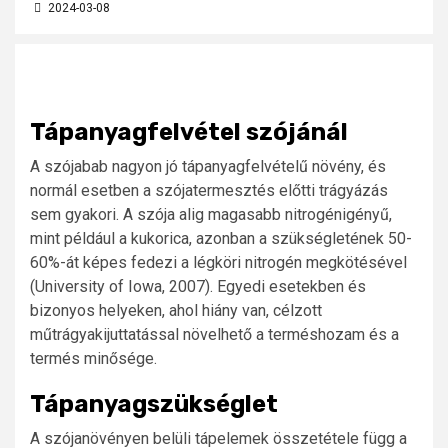
2024-03-08
Tápanyagfelvétel szójánál
A szójabab nagyon jó tápanyagfelvételű növény, és
normál esetben a szójatermesztés előtti trágyázás
sem gyakori. A szója alig magasabb nitrogénigényű,
mint például a kukorica, azonban a szükségletének 50-
60%-át képes fedezi a légköri nitrogén megkötésével
(University of Iowa, 2007). Egyedi esetekben és
bizonyos helyeken, ahol hiány van, célzott
műtrágyakijuttatással növelhető a terméshozam és a
termés minősége.
Tápanyagszükséglet
A szójanövényen belüli tápelemek összetétele függ a