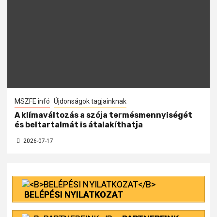
MSZFE infó
Újdonságok tagjainknak
A klímaváltozás a szója termésmennyiségét
és beltartalmát is átalakíthatja
2026-07-17
BELÉPÉSI NYILATKOZAT