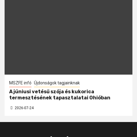
MSZFE infó
Újdonságok tagjainknak
A júniusi vetésű szója és kukorica
termesztésének tapasztalatai Ohióban
2026-07-24