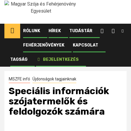
Ugrás
a
tartalomhoz
RÓLUNK
HÍREK
TUDÁSTÁR
FEHÉRJENÖVÉNYEK
KAPCSOLAT
Kezdőlap
Újdonságok tagjainknak
Speciális információk szójatermelők és feldolgozók
TAGSÁG
BEJELENTKEZÉS
számára
MSZFE infó
Újdonságok tagjainknak
Speciális információk
szójatermelők és
feldolgozók számára