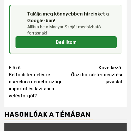
Találja meg könnyebben híreinket a
Google-ban!
Állítsa be a Magyar Szóját megbízható
forrásnak!
Beállítom
Continue
Előző:
Következő:
Belföldi termelésre
Őszi borsó-termesztési
Reading
cserélni a németországi
javaslat
importot és lazítani a
vetésforgót?
HASONLÓAK A TÉMÁBAN