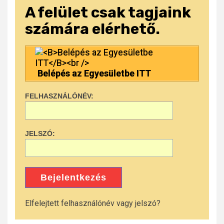
A felület csak tagjaink
számára elérhető.
Belépés az Egyesületbe ITT
FELHASZNÁLÓNÉV:
JELSZÓ:
Bejelentkezés
Elfelejtett felhasználónév vagy jelszó?