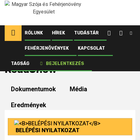
Ugrás
a
tartalomhoz
RÓLUNK
HÍREK
TUDÁSTÁR
FEHÉRJENÖVÉNYEK
KAPCSOLAT
Kezdőlap
RoadShow
TAGSÁG
BEJELENTKEZÉS
RoadShow
Dokumentumok
Média
Eredmények
BELÉPÉSI NYILATKOZAT