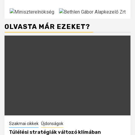
OLVASTA MÁR EZEKET?
Szakmai cikkek
Újdonságok
Túlélési stratégiák változó klímában