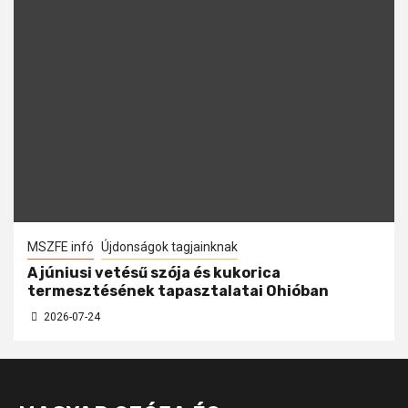
MSZFE infó
Újdonságok tagjainknak
A júniusi vetésű szója és kukorica
termesztésének tapasztalatai Ohióban
2026-07-24