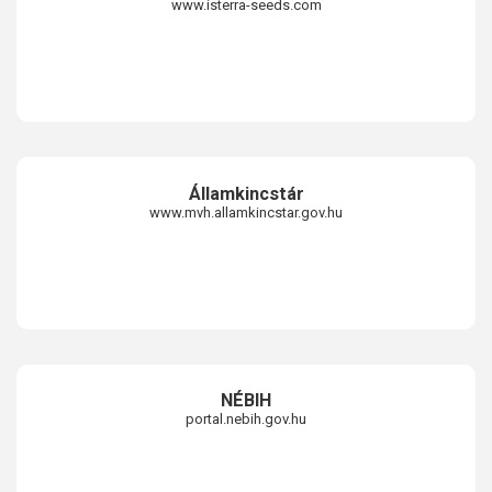
www.isterra-seeds.com
Államkincstár
www.mvh.allamkincstar.gov.hu
NÉBIH
portal.nebih.gov.hu