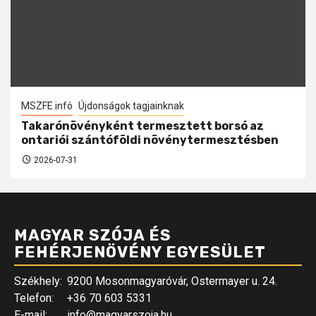
MSZFE infó
Újdonságok tagjainknak
Takarónövényként termesztett borsó az
ontariói szántóföldi növénytermesztésben
2026-07-31
MAGYAR SZÓJA ÉS
FEHÉRJENÖVÉNY EGYESÜLET
Székhely:
9200 Mosonmagyaróvár, Ostermayer u. 24.
Telefon:
+36 70 603 5331
E-mail:
info@magyarszoja.hu