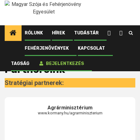
Ugrás
a
tartalomhoz
RÓLUNK
HÍREK
TUDÁSTÁR
FEHÉRJENÖVÉNYEK
KAPCSOLAT
Kezdőlap
Rólunk
Partnereink
TAGSÁG
BEJELENTKEZÉS
Partnereink
Stratégiai partnerek:
Agrárminisztérium
www.kormany.hu/agrarminiszterium