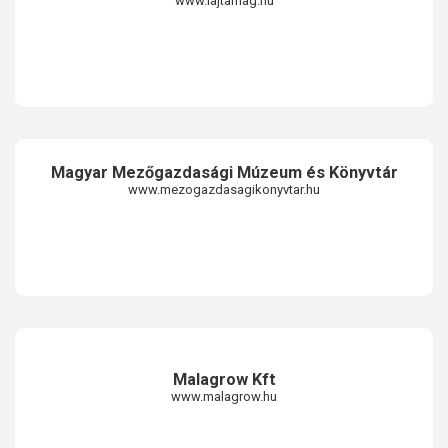
www.lajtamag.hu
Magyar Mezőgazdasági Múzeum és Könyvtár
www.mezogazdasagikonyvtar.hu
Malagrow Kft
www.malagrow.hu