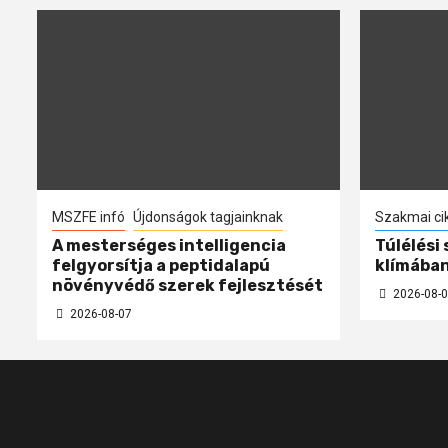
MSZFE infó
Újdonságok tagjainknak
Szakmai ci
A mesterséges intelligencia
Túlélési
felgyorsítja a peptidalapú
klímába
növényvédő szerek fejlesztését
2026-08-0
2026-08-07