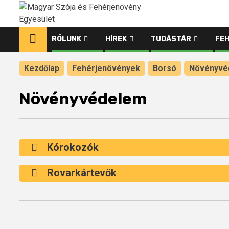
Ugrás
a
tartalomhoz
RÓLUNK
HÍREK
TUDÁSTÁR
FE
Kezdőlap
Fehérjenövények
Borsó
Növényvé
Növényvédelem
Kórokozók
Rovarkártevők