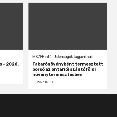
MSZFE infó
Újdonságok tagjainknak
s – 2026.
Takarónövényként termesztett
borsó az ontariói szántóföldi
növénytermesztésben
2026-07-31