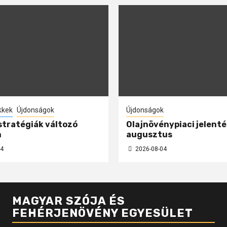
kkek
Újdonságok
Újdonságok
 stratégiák változó
Olajnövénypiaci jelenté
n
augusztus
4
2026-08-04
MAGYAR SZÓJA ÉS
FEHÉRJENÖVÉNY EGYESÜLET