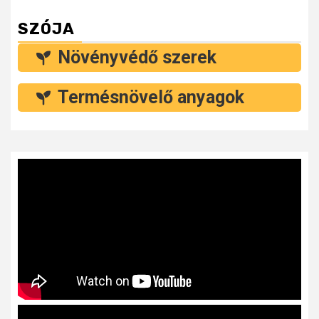
SZÓJA
Növényvédő szerek
Termésnövelő anyagok