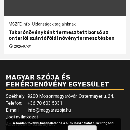
MSZFE infó
Újdonságok tagjainknak
Takarónövényként termesztett borsó az
ontariói szántóföldi növénytermesztésben
2026-07-31
MAGYAR SZÓJA ÉS
FEHÉRJENÖVÉNY EGYESÜLET
Székhely:
9200 Mosonmagyaróvár, Ostermayer u. 24.
Telefon:
+36 70 603 5331
E-mail:
info@magyarszoja.hu
Jogi nyilatkozat
A honlap további használatához a sütik használatát el kell fogadni.
Adatvédelmi szabályzat