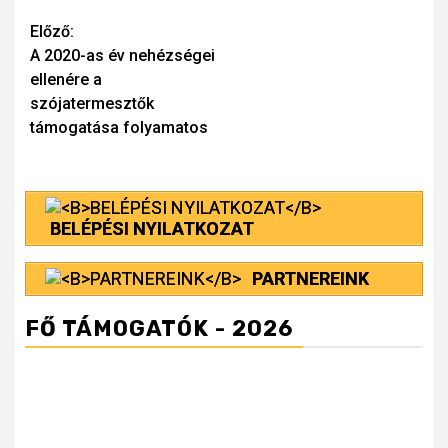
Continue
Előző:
A 2020-as év nehézségei
Reading
ellenére a
szójatermesztők
támogatása folyamatos
BELÉPÉSI NYILATKOZAT
PARTNEREINK
FŐ TÁMOGATÓK - 2026