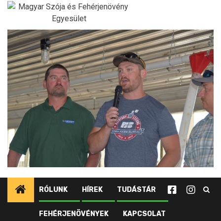
Ugrás
a
tartalomhoz
RÓLUNK
HÍREK
TUDÁSTÁR
FEHÉRJENÖVÉNYEK
KAPCSOLAT
Kezdőlap
Újdonságok tagjainknak