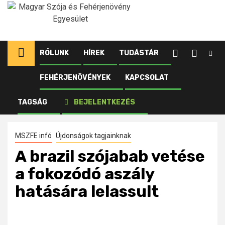
Ugrás
a
tartalomhoz
RÓLUNK
HÍREK
TUDÁSTÁR
FEHÉRJENÖVÉNYEK
KAPCSOLAT
Kezdőlap
Újdonságok tagjainknak
A brazil szójabab vetése a fokozódó aszály hatására
TAGSÁG
BEJELENTKEZÉS
lelassult
MSZFE infó
Újdonságok tagjainknak
A brazil szójabab vetése
a fokozódó aszály
hatására lelassult