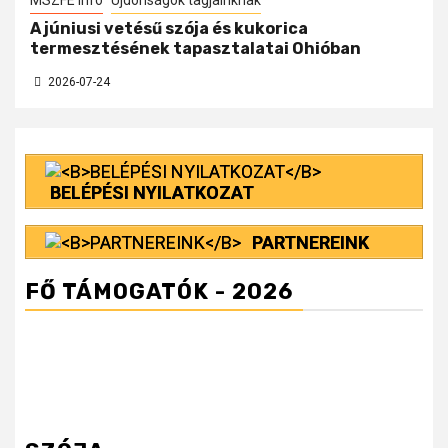
MSZFE infó
Újdonságok tagjainknak
A júniusi vetésű szója és kukorica
termesztésének tapasztalatai Ohióban
2026-07-24
BELÉPÉSI NYILATKOZAT
PARTNEREINK
FŐ TÁMOGATÓK - 2026