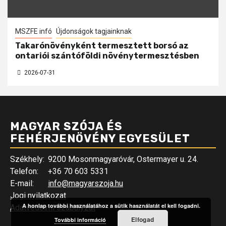
MSZFE infó
Újdonságok tagjainknak
Takarónövényként termesztett borsó az
ontariói szántóföldi növénytermesztésben
2026-07-31
MAGYAR SZÓJA ÉS
FEHÉRJENÖVÉNY EGYESÜLET
Székhely:
9200 Mosonmagyaróvár, Ostermayer u. 24.
Telefon:
+36 70 603 5331
E-mail:
info@magyarszoja.hu
Jogi nyilatkozat
A honlap további használatához a sütik használatát el kell fogadni.
Adatvédelmi szabályzat
Elfogad
További információ