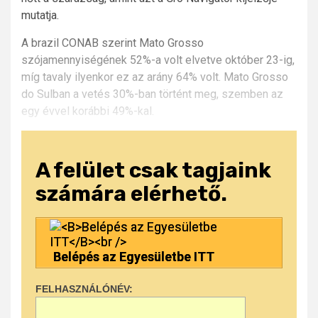
mutatja.
A brazil CONAB szerint Mato Grosso
szójamennyiségének 52%-a volt elvetve október 23-ig,
míg tavaly ilyenkor ez az arány 64% volt. Mato Grosso
do Sulban a vetés 30%-ban történt meg, szemben az
egy évvel korábbi 49%-kal.
A felület csak tagjaink
számára elérhető.
Belépés az Egyesületbe ITT
FELHASZNÁLÓNÉV: