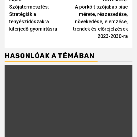
Continue
Szójatermesztés:
A pörkölt szójabab piac
Reading
Stratégiák a
mérete, részesedése,
tenyészidőszakra
növekedése, elemzése,
kiterjedő gyomirtásra
trendek és előrejelzések
2023-2030-ra
HASONLÓAK A TÉMÁBAN