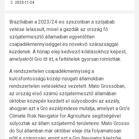
2023-11-24
Brazíliában a 2023/24-es szezonban a szójabab
vetése lelassult, mivel a gazdák az ország fő
szójatermesztő államaiban egyenlőtlen
csapadékmennyiséggel és növekvő szárazsággal
küzdenek. A hónap eleji kedvező kilátásokhoz képest,
amelyekről Gro itt írt, a feltételek gyorsan romlottak.
A rendszertelen csapadékmennyiség a
kulcsfontosságú közép-nyugati államokban
rendszertelen vetésekhez vezetett. Mato Grossóban,
az ország első számú szójatermesztő államában
október közepén kezdett el súlyosbodni az aszály,
ahogyan azt a Gro aszályindexe mutatja, amelyet a Gro’s
Climate Risk Navigator for Agriculture segítségével
súlyoztak az állam szójatermő területeire. Mato Grosso
do Sul államban már október eleje óta folyamatosan
nőtt a szárazság, amint azt a Gro Navigator kijelzője