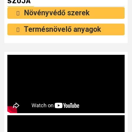
SZÓJA
Növényvédő szerek
Termésnövelő anyagok