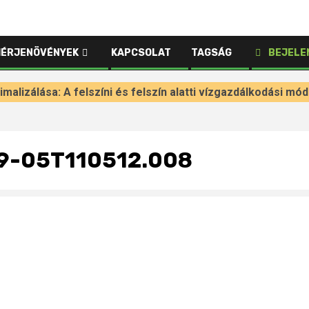
HÉRJENÖVÉNYEK
KAPCSOLAT
TAGSÁG
BEJELE
alizálása: A felszíni és felszín alatti vízgazdálkodási mód
09-05T110512.008