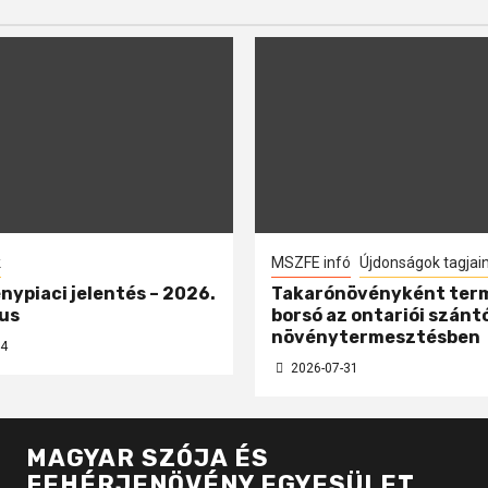
k
MSZFE infó
Újdonságok tagjai
nypiaci jelentés – 2026.
Takarónövényként ter
us
borsó az ontariói szánt
növénytermesztésben
4
2026-07-31
MAGYAR SZÓJA ÉS
FEHÉRJENÖVÉNY EGYESÜLET