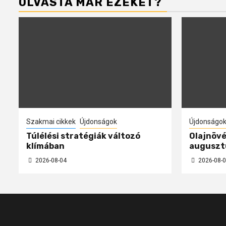
OLVASTA MÁR EZEKET?
Szakmai cikkek
Újdonságok
Újdonságo
Túlélési stratégiák változó
Olajnövé
klímában
auguszt
2026-08-04
2026-08-0