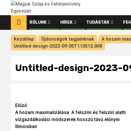
Ugrás
a
tartalomhoz
RÓLUNK
HÍREK
TUDÁSTÁR
FE
Kezdőlap
Újdonságok tagjainknak
A hozam maxim
Untitled-design-2023-09-05T110512.008
Untitled-design-2023-
Continue
Előző:
A hozam maximalizálása: A felszíni és felszín alatti
Reading
vízgazdálkodási módszerek hosszú távú előnyei
Illinoisban