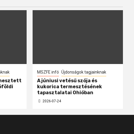
nknak
MSZFE infó
Újdonságok tagjainknak
mesztett
A júniusi vetésű szója és
óföldi
kukorica termesztésének
tapasztalatai Ohióban
2026-07-24