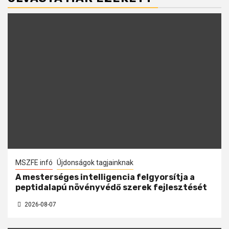
MSZFE infó
Újdonságok tagjainknak
A mesterséges intelligencia felgyorsítja a
peptidalapú növényvédő szerek fejlesztését
2026-08-07