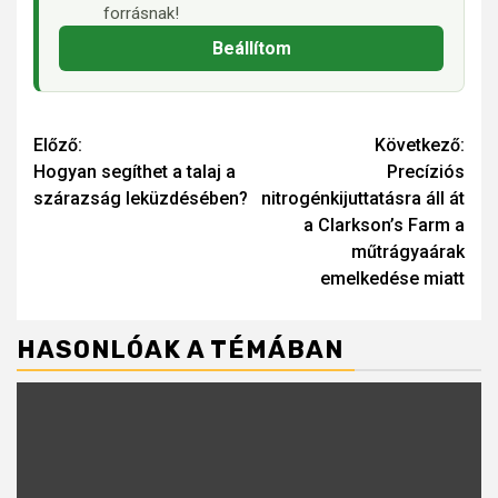
forrásnak!
Beállítom
Continue
Előző:
Következő:
Hogyan segíthet a talaj a
Precíziós
Reading
szárazság leküzdésében?
nitrogénkijuttatásra áll át
a Clarkson’s Farm a
műtrágyaárak
emelkedése miatt
HASONLÓAK A TÉMÁBAN