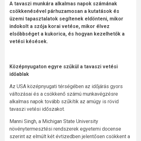
A tavaszi munkára alkalmas napok számának
csökkenésével párhuzamosan a kutatások és
üzemi tapasztalatok segítenek eldönteni, mikor
indokolt a szója korai vetése, mikor élvez
elsőbbséget a kukorica, és hogyan kezelhetők a
vetési késések.
Középnyugaton egyre szűkül a tavaszi vetési
időablak
Az USA középnyugati térségében az időjárás gyors
változásai és a csökkenő számú munkavégzésre
alkalmas napok tovább szűkítik az amúgy is rövid
tavaszi vetési időszakot.
Manni Singh, a Michigan State University
növénytermesztési rendszerek egyetemi docense
szerint az elmúlt két évtizedben jelentősen csökkent a