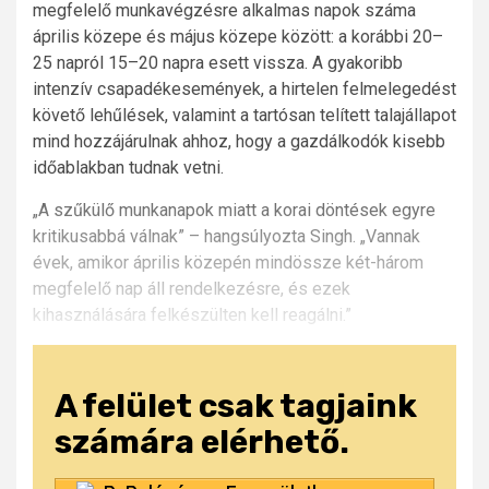
megfelelő munkavégzésre alkalmas napok száma
április közepe és május közepe között: a korábbi 20–
25 napról 15–20 napra esett vissza. A gyakoribb
intenzív csapadékesemények, a hirtelen felmelegedést
követő lehűlések, valamint a tartósan telített talajállapot
mind hozzájárulnak ahhoz, hogy a gazdálkodók kisebb
időablakban tudnak vetni.
„A szűkülő munkanapok miatt a korai döntések egyre
kritikusabbá válnak” – hangsúlyozta Singh. „Vannak
évek, amikor április közepén mindössze két-három
megfelelő nap áll rendelkezésre, és ezek
kihasználására felkészülten kell reagálni.”
A felület csak tagjaink
számára elérhető.