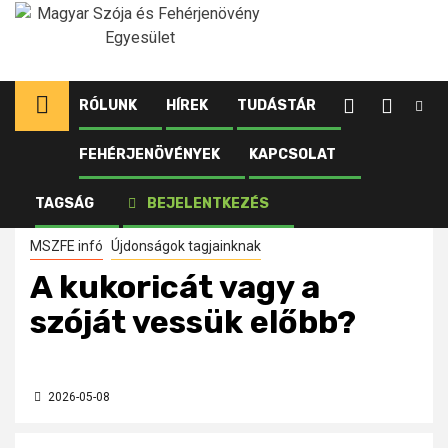
Ugrás
a
tartalomhoz
RÓLUNK
HÍREK
TUDÁSTÁR
FEHÉRJENÖVÉNYEK
KAPCSOLAT
Kezdőlap
Újdonságok tagjainknak
A kukoricát vagy a szóját vessük előbb?
TAGSÁG
BEJELENTKEZÉS
MSZFE infó
Újdonságok tagjainknak
A kukoricát vagy a
szóját vessük előbb?
2026-05-08