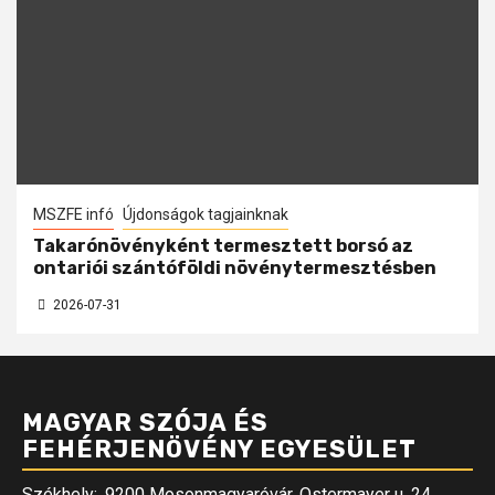
MSZFE infó
Újdonságok tagjainknak
Takarónövényként termesztett borsó az
ontariói szántóföldi növénytermesztésben
2026-07-31
MAGYAR SZÓJA ÉS
FEHÉRJENÖVÉNY EGYESÜLET
Székhely:
9200 Mosonmagyaróvár, Ostermayer u. 24.