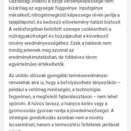
Gazdasági oldalról a szója versenyképessége nem
kizárólag az egységár függvénye. Inputigénye
mérsékelt, nitrogénmegkötő képessége révén javítja a
talajállapotot, és kedvező elővetemény-hatást biztosít.
A vetésforgóban betöltött szerepe csökkentheti a
műtrágyaköltséget és hozzájárulhat a következő
növény eredményességéhez. Ezek a hatások nem
mindig jelennek meg azonnal az
eredménykimutatásban, de többéves távon
egyértelműen értékelhetők.
Az utóbbi időszak gyengébb terméseredményei
rámutattak arra is, hogy a befolyásolható tényezőkön –
például a vetőmag minőségén, a technológiai
fegyelmen, a megfelelő fajtaválasztáson – nem lehet
spórolni. A hűvös tavasz, a hiányos kelés vagy a
gyomosodás gyorsan rontja a jövedelmezőséget. A
stratégiai gondolkodás azonban nem a növény
lecserélését, hanem a termesztési feltételek javítását