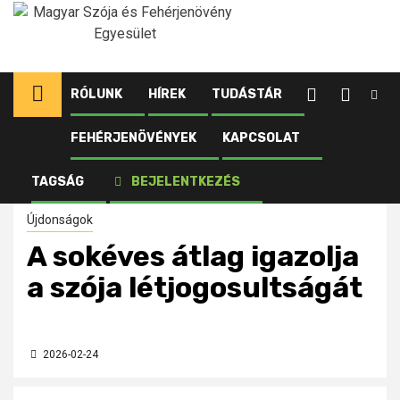
Ugrás
a
tartalomhoz
RÓLUNK
HÍREK
TUDÁSTÁR
FEHÉRJENÖVÉNYEK
KAPCSOLAT
Kezdőlap
Újdonságok
A sokéves átlag igazolja a szója létjogosultságát
TAGSÁG
BEJELENTKEZÉS
Újdonságok
A sokéves átlag igazolja
a szója létjogosultságát
2026-02-24