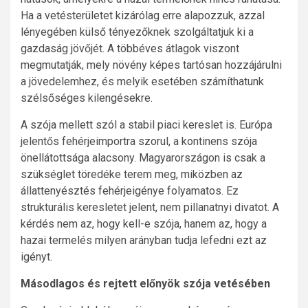
Ha a vetésterületet kizárólag erre alapozzuk, azzal
lényegében külső tényezőknek szolgáltatjuk ki a
gazdaság jövőjét. A többéves átlagok viszont
megmutatják, mely növény képes tartósan hozzájárulni
a jövedelemhez, és melyik esetében számíthatunk
szélsőséges kilengésekre.
A szója mellett szól a stabil piaci kereslet is. Európa
jelentős fehérjeimportra szorul, a kontinens szója
önellátottsága alacsony. Magyarországon is csak a
szükséglet töredéke terem meg, miközben az
állattenyésztés fehérjeigénye folyamatos. Ez
strukturális keresletet jelent, nem pillanatnyi divatot. A
kérdés nem az, hogy kell-e szója, hanem az, hogy a
hazai termelés milyen arányban tudja lefedni ezt az
igényt.
Másodlagos és rejtett előnyök szója vetésében