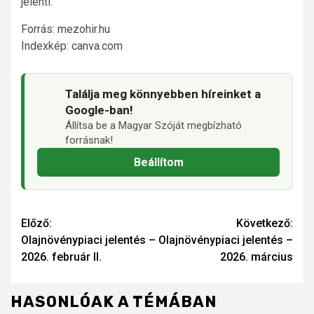
jelenti.
Forrás: mezohir.hu
Indexkép: canva.com
Találja meg könnyebben híreinket a
Google-ban!
Állítsa be a Magyar Szóját megbízható
forrásnak!
Beállítom
Continue
Előző:
Következő:
Olajnövénypiaci jelentés –
Olajnövénypiaci jelentés –
Reading
2026. február II.
2026. március
HASONLÓAK A TÉMÁBAN