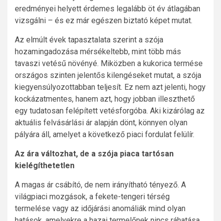
eredményei helyett érdemes legalább öt év átlagában
vizsgálni – és ez már egészen biztató képet mutat.
Az elmúlt évek tapasztalata szerint a szója
hozamingadozása mérsékeltebb, mint több más
tavaszi vetésű növényé. Miközben a kukorica termése
országos szinten jelentős kilengéseket mutat, a szója
kiegyensúlyozottabban teljesít. Ez nem azt jelenti, hogy
kockázatmentes, hanem azt, hogy jobban illeszthető
egy tudatosan felépített vetésforgóba. Aki kizárólag az
aktuális felvásárlási ár alapján dönt, könnyen olyan
pályára áll, amelyet a következő piaci fordulat felülír.
Az ára változhat, de a szója piaca tartósan
kielégíthetetlen
A magas ár csábító, de nem irányítható tényező. A
világpiaci mozgások, a fekete-tengeri térség
termelése vagy az időjárási anomáliák mind olyan
hatások, amelyekre a hazai termelőnek nincs ráhatása.