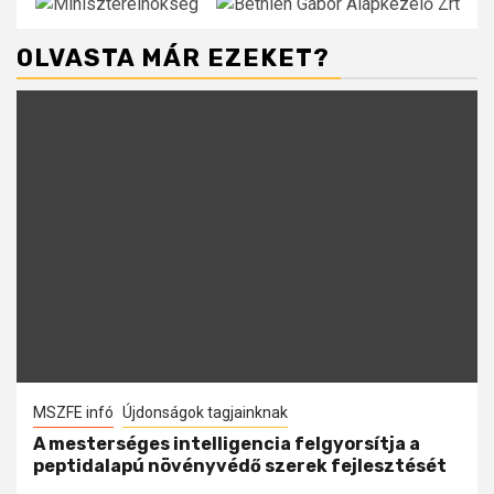
OLVASTA MÁR EZEKET?
MSZFE infó
Újdonságok tagjainknak
A mesterséges intelligencia felgyorsítja a
peptidalapú növényvédő szerek fejlesztését