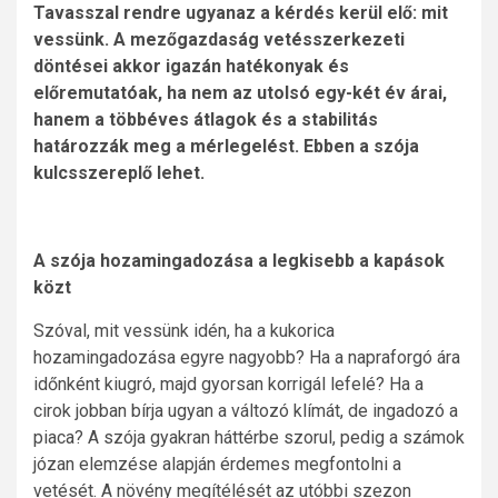
Tavasszal rendre ugyanaz a kérdés kerül elő: mit
vessünk. A mezőgazdaság vetésszerkezeti
döntései akkor igazán hatékonyak és
előremutatóak, ha nem az utolsó egy-két év árai,
hanem a többéves átlagok és a stabilitás
határozzák meg a mérlegelést. Ebben a szója
kulcsszereplő lehet.
A szója hozamingadozása a legkisebb a kapások
közt
Szóval, mit vessünk idén, ha a kukorica
hozamingadozása egyre nagyobb? Ha a napraforgó ára
időnként kiugró, majd gyorsan korrigál lefelé? Ha a
cirok jobban bírja ugyan a változó klímát, de ingadozó a
piaca? A szója gyakran háttérbe szorul, pedig a számok
józan elemzése alapján érdemes megfontolni a
vetését. A növény megítélését az utóbbi szezon