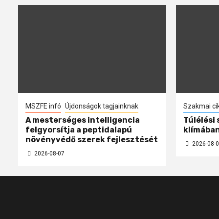
MSZFE infó
Újdonságok tagjainknak
Szakmai ci
A mesterséges intelligencia
Túlélési
felgyorsítja a peptidalapú
klímába
növényvédő szerek fejlesztését
2026-08-0
2026-08-07