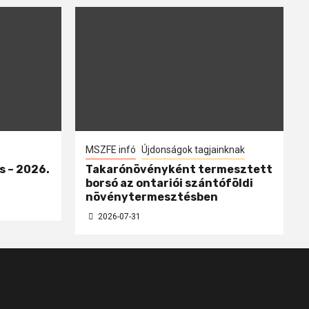
MSZFE infó
Újdonságok tagjainknak
s – 2026.
Takarónövényként termesztett
borsó az ontariói szántóföldi
növénytermesztésben
2026-07-31