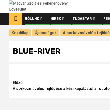
Ugrás
a
tartalomhoz
RÓLUNK
HÍREK
TUDÁSTÁR
FE
Kezdőlap
Újdonságok
A sorközművelés fejlődés
BLUE-RIVER
Continue
Előző:
A sorközművelés fejlődése a kézi kapálástól a roboto
Reading