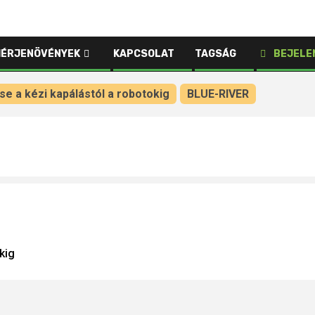
HÉRJENÖVÉNYEK
KAPCSOLAT
TAGSÁG
BEJELE
e a kézi kapálástól a robotokig
BLUE-RIVER
kig