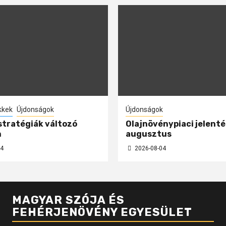
kkek
Újdonságok
Újdonságok
 stratégiák változó
Olajnövénypiaci jelenté
n
augusztus
4
2026-08-04
MAGYAR SZÓJA ÉS
FEHÉRJENÖVÉNY EGYESÜLET