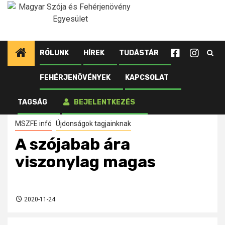
Ugrás
a
tartalomhoz
RÓLUNK
HÍREK
TUDÁSTÁR
FEHÉRJENÖVÉNYEK
KAPCSOLAT
Kezdőlap
Újdonságok tagjainknak
A szójabab ára viszonylag magas
TAGSÁG
BEJELENTKEZÉS
MSZFE infó
Újdonságok tagjainknak
A szójabab ára
viszonylag magas
2020-11-24