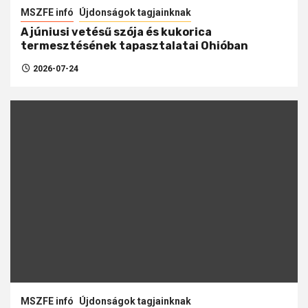
MSZFE infó
Újdonságok tagjainknak
A júniusi vetésű szója és kukorica
termesztésének tapasztalatai Ohióban
2026-07-24
MSZFE infó
Újdonságok tagjainknak