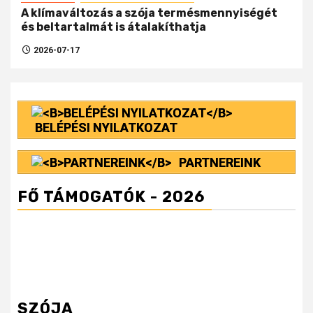
A klímaváltozás a szója termésmennyiségét
és beltartalmát is átalakíthatja
2026-07-17
BELÉPÉSI NYILATKOZAT
PARTNEREINK
FŐ TÁMOGATÓK - 2026
SZÓJA