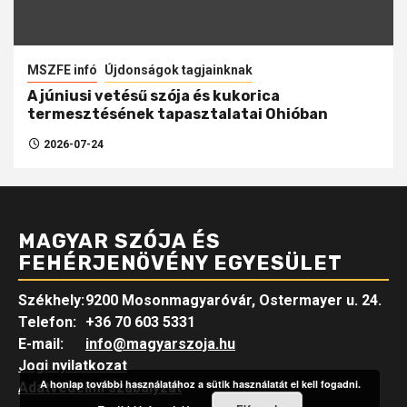
MSZFE infó
Újdonságok tagjainknak
A júniusi vetésű szója és kukorica
termesztésének tapasztalatai Ohióban
2026-07-24
MAGYAR SZÓJA ÉS
FEHÉRJENÖVÉNY EGYESÜLET
Székhely:
9200 Mosonmagyaróvár, Ostermayer u. 24.
Telefon:
+36 70 603 5331
E-mail:
info@magyarszoja.hu
Jogi nyilatkozat
A honlap további használatához a sütik használatát el kell fogadni.
Adatvédelmi szabályzat