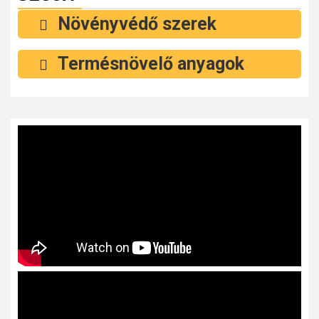
Növényvédő szerek
Termésnövelő anyagok