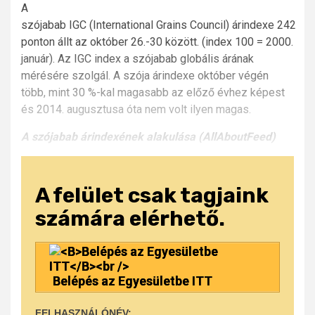
A
szójabab IGC (International Grains Council) árindexe 242
ponton állt az október 26.-30 között. (index 100 = 2000.
január). Az IGC index a szójabab globális árának
mérésére szolgál. A szója árindexe október végén
több, mint 30 %-kal magasabb az előző évhez képest
és 2014. augusztusa óta nem volt ilyen magas.
A szójabab árindexének alakulása (AllAboutFeed)
A felület csak tagjaink
számára elérhető.
Belépés az Egyesületbe ITT
FELHASZNÁLÓNÉV: