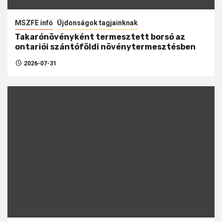
MSZFE infó
Újdonságok tagjainknak
Takarónövényként termesztett borsó az
ontariói szántóföldi növénytermesztésben
2026-07-31