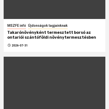
MSZFE infó
Újdonságok tagjainknak
Takarónövényként termesztett borsó az
ontariói szántóföldi növénytermesztésben
2026-07-31