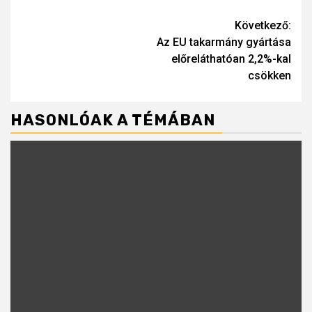
Continue
Következő:
Az EU takarmány gyártása
Reading
előreláthatóan 2,2%-kal
csökken
HASONLÓAK A TÉMÁBAN