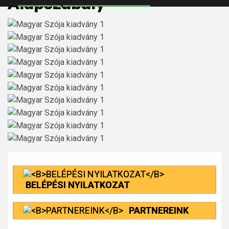
Alapszabály
BELÉPÉSI NYILATKOZAT
PARTNEREINK