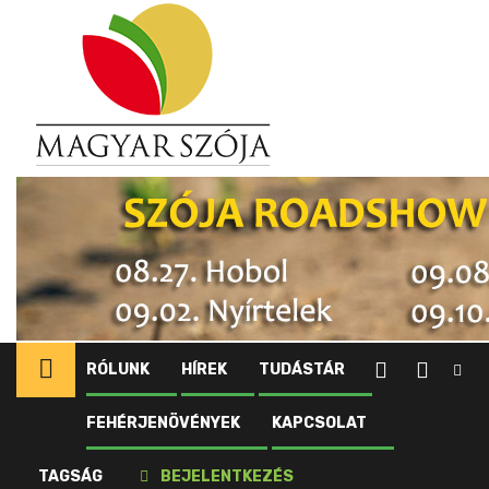
Ugrás
a
tartalomhoz
RÓLUNK
HÍREK
TUDÁSTÁR
FEHÉRJENÖVÉNYEK
KAPCSOLAT
Kezdőlap
Alapszabály
TAGSÁG
BEJELENTKEZÉS