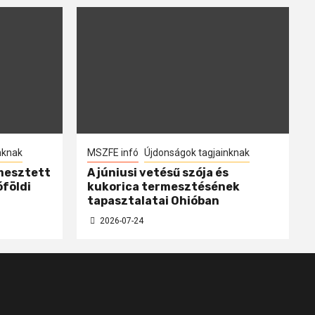
nknak
MSZFE infó
Újdonságok tagjainknak
mesztett
A júniusi vetésű szója és
óföldi
kukorica termesztésének
tapasztalatai Ohióban
2026-07-24