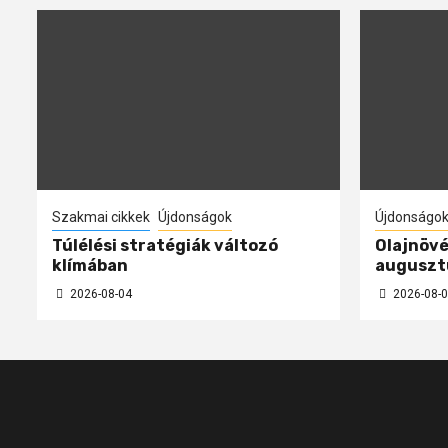
Szakmai cikkek
Újdonságok
Újdonságo
Túlélési stratégiák változó
Olajnövé
klímában
auguszt
2026-08-04
2026-08-0