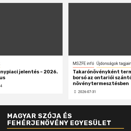
k
MSZFE infó
Újdonságok tagjai
nypiaci jelentés – 2026.
Takarónövényként ter
us
borsó az ontariói szánt
növénytermesztésben
4
2026-07-31
MAGYAR SZÓJA ÉS
FEHÉRJENÖVÉNY EGYESÜLET