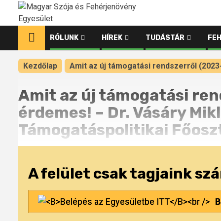
Ugrás
a
tartalomhoz
RÓLUNK
HÍREK
TUDÁSTÁR
FE
Kezdőlap
Amit az új támogatási rendszerről (2023
Amit az új támogatási re
érdemes! – Dr. Vásáry Mik
Támogatáspolitikai Főosz
A felület csak tagjaink sz
B