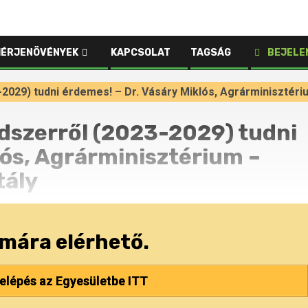
HÉRJENÖVÉNYEK
KAPCSOLAT
TAGSÁG
BEJELE
-2029) tudni érdemes! – Dr. Vásáry Miklós, Agrárminisztéri
ndszerről (2023-2029) tudni
lós, Agrárminisztérium –
tály
ámára elérhető.
elépés az Egyesületbe ITT