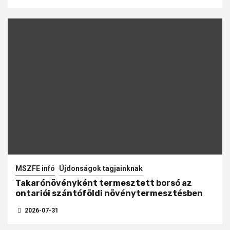
MSZFE infó
Újdonságok tagjainknak
Takarónövényként termesztett borsó az
ontariói szántóföldi növénytermesztésben
2026-07-31