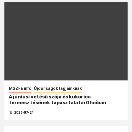
MSZFE infó
Újdonságok tagjainknak
A júniusi vetésű szója és kukorica
termesztésének tapasztalatai Ohióban
2026-07-24