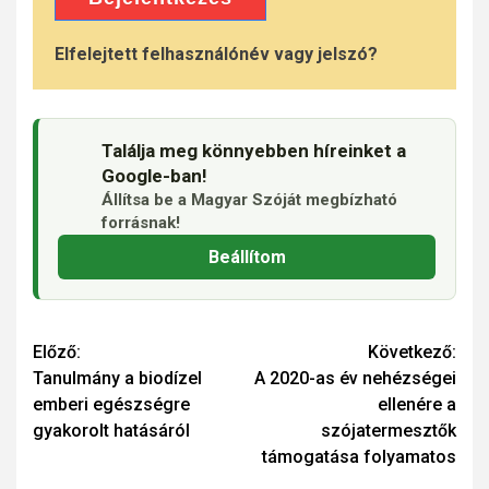
Elfelejtett felhasználónév vagy jelszó?
Találja meg könnyebben híreinket a
Google-ban!
Állítsa be a Magyar Szóját megbízható
forrásnak!
Beállítom
Continue
Előző:
Következő:
Tanulmány a biodízel
A 2020-as év nehézségei
Reading
emberi egészségre
ellenére a
gyakorolt hatásáról
szójatermesztők
támogatása folyamatos