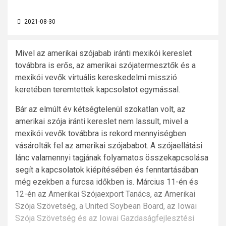
2021-08-30
Mivel az amerikai szójabab iránti mexikói kereslet
továbbra is erős, az amerikai szójatermesztők és a
mexikói vevők virtuális kereskedelmi misszió
keretében teremtettek kapcsolatot egymással.
Bár az elmúlt év kétségtelenül szokatlan volt, az
amerikai szója iránti kereslet nem lassult, mivel a
mexikói vevők továbbra is rekord mennyiségben
vásárolták fel az amerikai szójababot. A szójaellátási
lánc valamennyi tagjának folyamatos összekapcsolása
segít a kapcsolatok kiépítésében és fenntartásában
még ezekben a furcsa időkben is. Március 11-én és
12-én az Amerikai Szójaexport Tanács, az Amerikai
Szója Szövetség, a United Soybean Board, az Iowai
Szója Szövetség és az Iowai Gazdaságfejlesztési