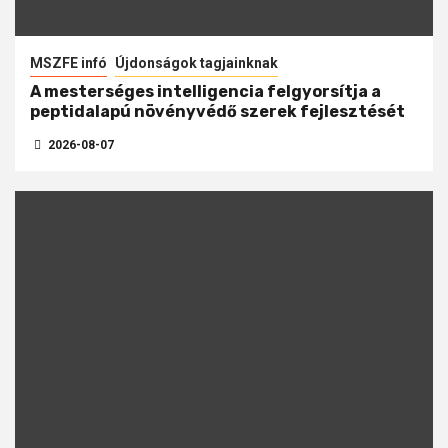
MSZFE infó
Újdonságok tagjainknak
A mesterséges intelligencia felgyorsítja a
peptidalapú növényvédő szerek fejlesztését
2026-08-07