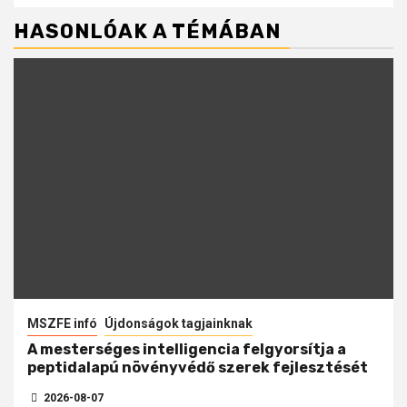
HASONLÓAK A TÉMÁBAN
MSZFE infó
Újdonságok tagjainknak
A mesterséges intelligencia felgyorsítja a
peptidalapú növényvédő szerek fejlesztését
2026-08-07