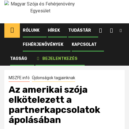
Ugrás
a
tartalomhoz
RÓLUNK
HÍREK
TUDÁSTÁR
FEHÉRJENÖVÉNYEK
KAPCSOLAT
Kezdőlap
Újdonságok tagjainknak
Az amerikai szója elkötelezett a partnerkapcsolatok
TAGSÁG
BEJELENTKEZÉS
ápolásában
MSZFE infó
Újdonságok tagjainknak
Az amerikai szója
elkötelezett a
partnerkapcsolatok
ápolásában