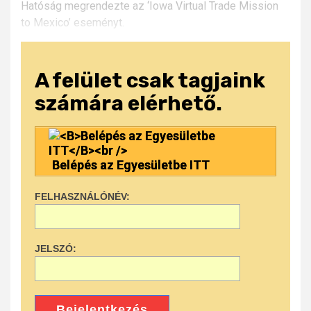
Hatóság megrendezte az ‘Iowa Virtual Trade Mission
to Mexico’ eseményt.
A felület csak tagjaink
számára elérhető.
Belépés az Egyesületbe ITT
FELHASZNÁLÓNÉV:
JELSZÓ:
Bejelentkezés