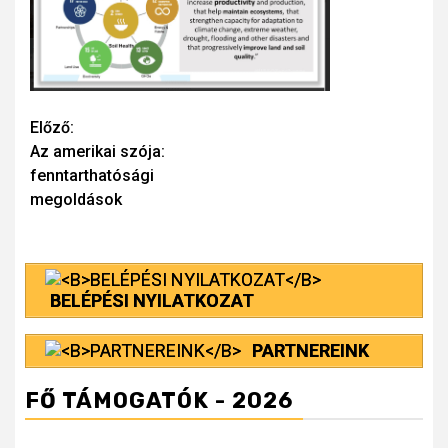
Continue
Előző:
Az amerikai szója:
Reading
fenntarthatósági
megoldások
BELÉPÉSI NYILATKOZAT
PARTNEREINK
FŐ TÁMOGATÓK - 2026