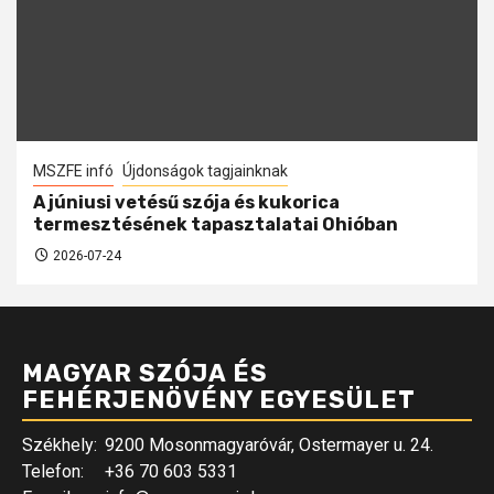
MSZFE infó
Újdonságok tagjainknak
A júniusi vetésű szója és kukorica
termesztésének tapasztalatai Ohióban
2026-07-24
MAGYAR SZÓJA ÉS
FEHÉRJENÖVÉNY EGYESÜLET
Székhely:
9200 Mosonmagyaróvár, Ostermayer u. 24.
Telefon:
+36 70 603 5331