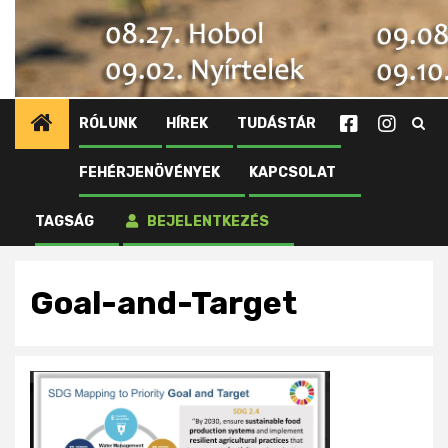
RÓLUNK
HÍREK
TUDÁSTÁR
FEHÉRJENÖVÉNYEK
KAPCSOLAT
Kezdőlap
Újdonságok tagjainknak
Az amerikai szója: fenntarthatósági megoldások
TAGSÁG
BEJELENTKEZÉS
Goal-and-Target
Goal-and-Target