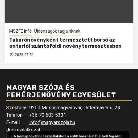
MSZFE infó
Újdonságok tagjainknak
Takarónövényként termesztett borsó az
ontariói szántóföldi növénytermesztésben
2026-07-31
MAGYAR SZÓJA ÉS
FEHÉRJENÖVÉNY EGYESÜLET
Székhely:
9200 Mosonmagyaróvár, Ostermayer u. 24.
Telefon:
+36 70 603 5331
E-mail:
info@magyarszoja.hu
Jogi nyilatkozat
A honlap további használatához a sütik használatát el kell fogadni.
Adatvédelmi szabályzat