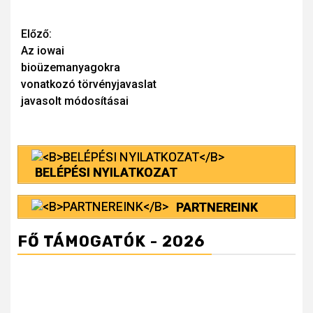
Continue
Előző:
Az iowai
Reading
bioüzemanyagokra
vonatkozó törvényjavaslat
javasolt módosításai
BELÉPÉSI NYILATKOZAT
PARTNEREINK
FŐ TÁMOGATÓK - 2026