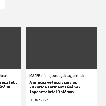
nknak
MSZFE infó
Újdonságok tagjainknak
mesztett
A júniusi vetésű szója és
óföldi
kukorica termesztésének
tapasztalatai Ohióban
2026-07-24