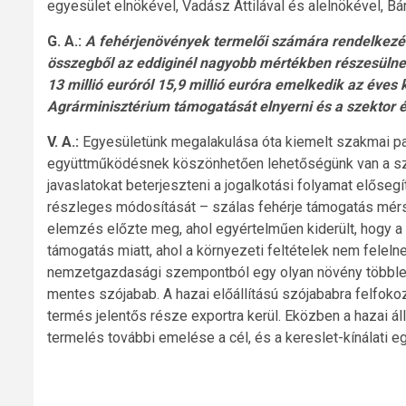
egyesület elnökével, Vadász Attilával és alelnökével, Bá
G. A.:
A fehérjenövények termelői számára rendelkezésr
összegből az eddiginél nagyobb mértékben részesüln
13 millió euróról 15,9 millió euróra emelkedik az éves
Agrárminisztérium támogatását elnyerni és a szektor é
V. A.:
Egyesületünk megalakulása óta kiemelt szakmai pa
együttműködésnek köszönhetően lehetőségünk van a szó
javaslatokat beterjeszteni a jogalkotási folyamat előse
részleges módosítását – szálas fehérje támogatás mérs
elemzés előzte meg, ahol egyértelműen kiderült, hogy a 
támogatás miatt, ahol a környezeti feltételek nem feleln
nemzetgazdasági szempontból egy olyan növény többlett
mentes szójabab. A hazai előállítású szójababra felfokoz
termés jelentős része exportra kerül. Eközben a hazai á
termelés további emelése a cél, és a kereslet-kínálati e