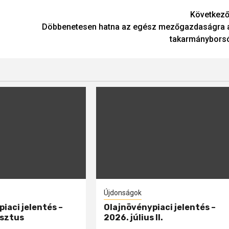
Következő
Döbbenetesen hatna az egész mezőgazdaságra 
takarmánybors
Újdonságok
iaci jelentés –
Olajnövénypiaci jelentés –
sztus
2026. július II.