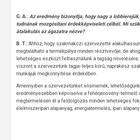
G. A.:
Az eredmény bizonyítja, hogy nagy a lobbierejük
tudnának mozgósítani érdekképviseleti célból. Mi szük
átalakulás az ágazatra nézve?
B. T.:
Ahhoz, hogy szakmaközi szervezetté alakulhassunk
megtalálható a termékpálya minden résztvevője, de ahog
lehetséges eszközt felhasználunk a tagság növelésére, 
viszont a szervezetünk tagjai teljes körű, naprakész s
munkájuk megkönnyítése érdekében.
Amennyiben a szervezetünket elismernék, lehetőségünk 
eredményesebben képviselve a fehérjenövény-termelő ág
megtermelésén át a feldolgozás minden lehetséges fokoz
élelmiszeripari alapanyag, energiatermelés, ipari alapany