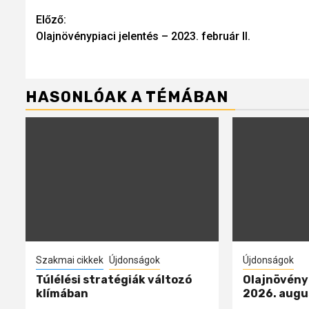
Continue
Előző:
Olajnövénypiaci jelentés – 2023. február II.
Reading
HASONLÓAK A TÉMÁBAN
Szakmai cikkek
Újdonságok
Újdonságok
Túlélési stratégiák változó
Olajnövényp
klímában
2026. augu