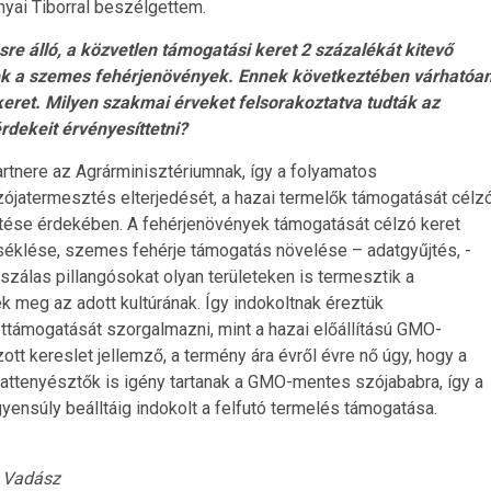
nyai Tiborral beszélgettem.
e álló, a közvetlen támogatási keret 2 százalékát kitevő
ek a szemes fehérjenövények. Ennek következtében várhatóa
 keret. Milyen szakmai érveket felsorakoztatva tudták az
rdekeit érvényesíttetni?
rtnere az Agrárminisztériumnak, így a folyamatos
jatermesztés elterjedését, a hazai termelők támogatását célz
gítése érdekében. A fehérjenövények támogatását célzó keret
éklése, szemes fehérje támogatás növelése – adatgyűjtés, -
szálas pillangósokat olyan területeken is termesztik a
ek meg az adott kultúrának. Így indokoltnak éreztük
ámogatását szorgalmazni, mint a hazai előállítású GMO-
ott kereslet jellemző, a termény ára évről évre nő úgy, hogy a
llattenyésztők is igény tartanak a GMO-mentes szójababra, így a
gyensúly beálltáig indokolt a felfutó termelés támogatása.
Vadász