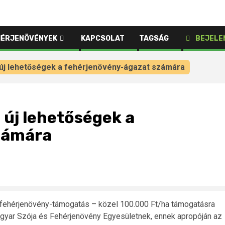
HÉRJENÖVÉNYEK
KAPCSOLAT
TAGSÁG
BEJELE
új lehetőségek a fehérjenövény-ágazat számára
új lehetőségek a
zámára
t fehérjenövény-támogatás – közel 100.000 Ft/ha támogatásra
agyar Szója és Fehérjenövény Egyesületnek, ennek apropóján az