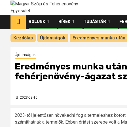
Ugrás
a
tartalomhoz
RÓLUNK
HÍREK
TUDÁSTÁR
FE
Kezdőlap
Újdonságok
Eredményes munka után 
Újdonságok
Eredményes munka után 
fehérjenövény-ágazat s
2023-03-10
2023-tól jelentősen növekedni fog a termeléshez kötöt
számíthatnak a termelők. Ebben óriási szerepe volt a M