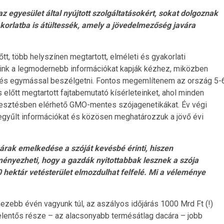
az egyesület által nyújtott szolgáltatásokért, sokat dolgoznak
akorlatba is átültessék, amely a jövedelmezőség javára
t, több helyszínen megtartott, elméleti és gyakorlati
lőink a legmodernebb információkat kapják kézhez, miközben
lni és egymással beszélgetni. Fontos megemlítenem az ország 5-
 előtt megtartott fajtabemutató kísérleteinket, ahol minden
mesztésben elérhető GMO-mentes szójagenetikákat. Év végi
zegyűlt információkat és közösen meghatározzuk a jövő évi
árak emelkedése a szóját kevésbé érinti, hiszen
ményezheti, hogy a gazdák nyitottabbak lesznek a szója
00 hektár vetésterület elmozdulhat felfelé. Mi a véleménye
zebb évén vagyunk túl, az aszályos időjárás 1000 Mrd Ft (!)
 jelentős része – az alacsonyabb termésátlag dacára – jobb