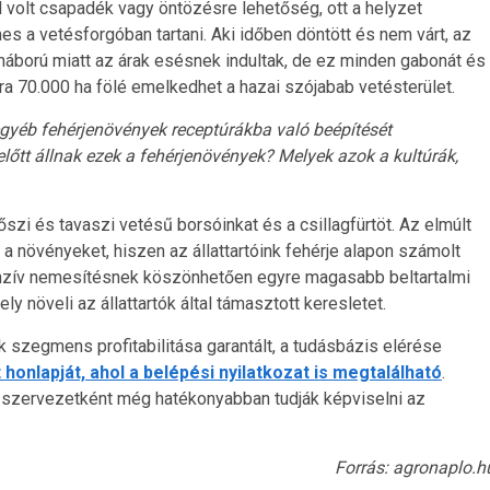
l volt csapadék vagy öntözésre lehetőség, ott a helyzet
es a vetésforgóban tartani. Aki időben döntött és nem várt, az
háború miatt az árak esésnek indultak, de ez minden gabonát és
ra 70.000 ha fölé emelkedhet a hazai szójabab vetésterület.
egyéb fehérjenövények receptúrákba való beépítését
k előtt állnak ezek a fehérjenövények? Melyek azok a kultúrák,
szi és tavaszi vetésű borsóinkat és a csillagfürtöt. Az elmúlt
a növényeket, hiszen az állattartóink fehérje alapon számolt
tenzív nemesítésnek köszönhetően egyre magasabb beltartalmi
y növeli az állattartók által támasztott keresletet.
 szegmens profitabilitása garantált, a tudásbázis elérése
onlapját, ahol a belépési nyilatkozat is megtalálható
.
 szervezetként még hatékonyabban tudják képviselni az
Forrás: agronaplo.h