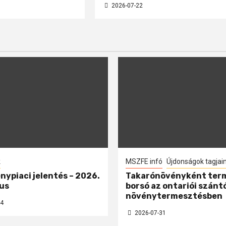
2026-07-22
k
MSZFE infó
Újdonságok tagjai
nypiaci jelentés – 2026.
Takarónövényként ter
us
borsó az ontariói szánt
növénytermesztésben
4
2026-07-31