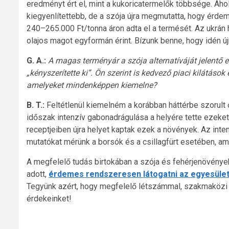
eredményt ért el, mint a kukoricatermelők többsége. Aho
kiegyenlítettebb, de a szója újra megmutatta, hogy érdem
240–265.000 Ft/tonna áron adta el a termését. Az ukrán 
olajos magot egyformán érint. Bízunk benne, hogy idén új
G. A.:
A magas terményár a szója alternatíváját jelentő 
„kényszerítette ki”. Ön szerint is kedvező piaci kilátáso
amelyeket mindenképpen kiemelne?
B. T.:
Feltétlenül kiemelném a korábban háttérbe szorult ő
időszak intenzív gabonadrágulása a helyére tette ezeket 
receptjeiben újra helyet kaptak ezek a növények. Az in
mutatókat mérünk a borsók és a csillagfürt esetében, amel
A megfelelő tudás birtokában a szója és fehérjenövények
adott,
érdemes rendszeresen látogatni az egyesület h
Tegyünk azért, hogy megfelelő létszámmal, szakmaközi
érdekeinket!