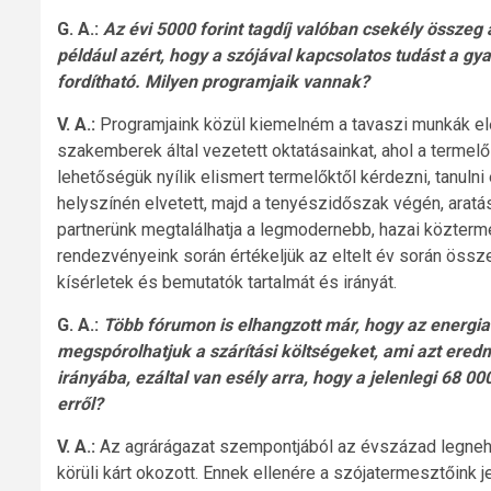
G. A.:
Az évi 5000 forint tagdíj valóban csekély összeg 
például azért, hogy a szójával kapcsolatos tudást a gy
fordítható. Milyen programjaik vannak?
V. A.:
Programjaink közül kiemelném a tavaszi munkák előt
szakemberek által vezetett oktatásainkat, ahol a terme
lehetőségük nyílik elismert termelőktől kérdezni, tanu
helyszínén elvetett, majd a tenyészidőszak végén, aratás
partnerünk megtalálhatja a legmodernebb, hazai közter
rendezvényeink során értékeljük az eltelt év során öss
kísérletek és bemutatók tartalmát és irányát.
G. A.:
Több fórumon is elhangzott már, hogy az energia
megspórolhatjuk a szárítási költségeket, ami azt ered
irányába, ezáltal van esély arra, hogy a jelenlegi 68 0
erről?
V. A.:
Az agrárágazat szempontjából az évszázad legnehe
körüli kárt okozott. Ennek ellenére a szójatermesztőink