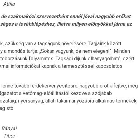
Attila
, de szakmaközi szervezetként ennél jóval nagyobb erőket
séges a továbblépéshez, illetve milyen előnyökkel járna az
, szükség van a tagságunk növelésére. Tagjaink között
y a mondás tartja: „Sokan vagyunk, de nem elegen!”. Minden
toborzásunk folyamatos. Tagsági díjunk elhanyagolható, ezért
zakmai információkat kapnak a termesztéssel kapcsolatos
lenne további érdekérvényesítésre, nagyobb erőt kifejtve, még
azatot a vetőmag-előállítástól kezdve a szójabab
atáig: nyersanyag, állati takarmányozásra alkalmas termékek,
ag stb.
Bányai
Tibor