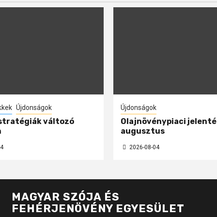
kkek
Újdonságok
Újdonságok
 stratégiák változó
Olajnövénypiaci jelenté
n
augusztus
4
2026-08-04
MAGYAR SZÓJA ÉS
FEHÉRJENÖVÉNY EGYESÜLET