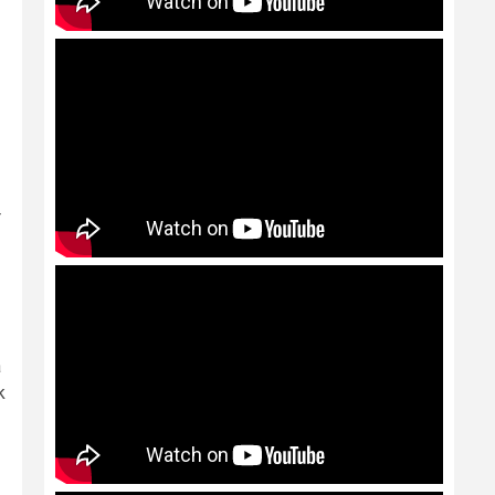
r
a
k