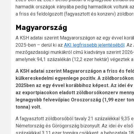
harmadik országok irányába pedig harmadikok voltunk az
a friss és feldolgozott (fagyasztott és konzerv) zöldbo
Magyarország
A KSH adatai szerint Magyarországon az egy évvel koráb
2025-ben – derül ki az
AKI legfrissebb jelentéséből
. Az
mezőgazdasági munkákról című kiadványa szerint 2026-ba
amelynek 94,1 százalékán (12,2 ezer hektár) végeztek a
A KSH adatai szerint Magyarországon a friss és fel
külkereskedelmi egyenlege pozitív. A zöldborsókonz
2025ben az egy évvel korábbihoz képest. Az idei év 
az exportpiacokon eladott zöldborsókonzerv menny
legnagyobb felvevőpiac Oroszország (1,99 ezer ton
tonna) volt.
A fagyasztott zöldborsóból tavaly 21 százalékkal 9,35 ez
Németország és Görögország bizonyult. Az idei év első 
százalékkal 3,11 ezer tonnára csökkent, a behozatala 1