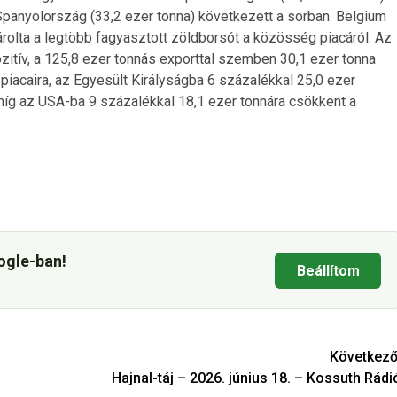
Spanyolország (33,2 ezer tonna) következett a sorban. Belgium
rolta a legtöbb fagyasztott zöldborsót a közösség piacáról. Az
tív, a 125,8 ezer tonnás exporttal szemben 30,1 ezer tonna
piacaira, az Egyesült Királyságba 6 százalékkal 25,0 ezer
 míg az USA-ba 9 százalékkal 18,1 ezer tonnára csökkent a
ogle-ban!
Beállítom
Következő
Hajnal-táj – 2026. június 18. – Kossuth Rádi