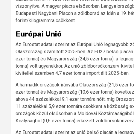
viszonyítva. A magyar piacra elsősorban Lengyelországbó
Budapesti Nagybani Piacon a zöldborsó az idén a 19. hét
forint/kilogrammra csökkent.
Európai Unió
Az Eurostat adatai szerint az Európai Unió legnagyobb 
Olaszország számított 2025-ben. Az EU27 belső piacán
ezer tonna) és Magyarország (24,5 ezer tonna), a legn
tonna) volt ugyanekkor. Az unió zöldborsókonzerv-kivite
kivitellel szemben 4,7 ezer tonna import állt 2025-ben.
A harmadik országok irányába Olaszország (21,5 ezer ton
ezer tonna) és Magyarország (10,6 ezer tonna) következe
ahova 44 százalékkal 9,1 ezer tonnára nőtt, míg Oroszor
11 százalékkal 5,9 ezer tonnára csökkent a közösség exp
országok közül elsősorban a Moldovai Köztársaságából (1
Királyságból (0,6 ezer tonna) érkezett zöldborsókonzerv
Az Eurostat adatai szerint az unió belső piacán a legna