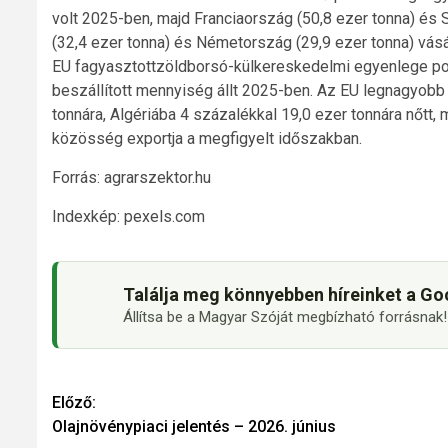
volt 2025-ben, majd Franciaország (50,8 ezer tonna) és 
(32,4 ezer tonna) és Németország (29,9 ezer tonna) vásá
EU fagyasztottzöldborsó-külkereskedelmi egyenlege pozi
beszállított mennyiség állt 2025-ben. Az EU legnagyobb 
tonnára, Algériába 4 százalékkal 19,0 ezer tonnára nőtt,
közösség exportja a megfigyelt időszakban.
Forrás: agrarszektor.hu
Indexkép: pexels.com
Találja meg könnyebben híreinket a Go
Állítsa be a Magyar Szóját megbízható forrásnak!
Continue
Előző:
Olajnövénypiaci jelentés – 2026. június
Reading