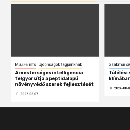
MSZFE infó
Újdonságok tagjainknak
Szakmai ci
A mesterséges intelligencia
Túlélési
felgyorsítja a peptidalapú
klímába
növényvédő szerek fejlesztését
2026-08-0
2026-08-07