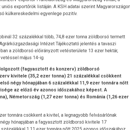
 uniós exportőrök listáján. A KSH adatai szerint Magyarországo
rsó külkereskedelmi egyenlege pozitív.
binál 32 százalékkal több, 74,8 ezer tonna zöldborsó termett
 Agrárközgazdasági Intézet Tájékoztató jelentés a tavaszi
n a zöldborsó előirányzott vetésterülete 13 ezer hektár,
 vetéssel május 14-ig.
dolgozott (fagyasztott és konzerv) zöldborsó
erv kivitele (35,2 ezer tonna) 21 százalékkal csökkent
első négy hónapjában 6 százalékkal 11,9 ezer tonnára nőtt
isége az előző év azonos időszakához képest. A
na), Németország (1,27 ezer tonna) és Románia (1,26 ezer
er tonnára csökkent a kivitel, a legnagyobb felvásárlónak
négy hónapjában a fagyasztott zöldborsó kivitele 17
8 százalékkal 1,11 ezer tonnára nőtt 2025 azonos időszakához