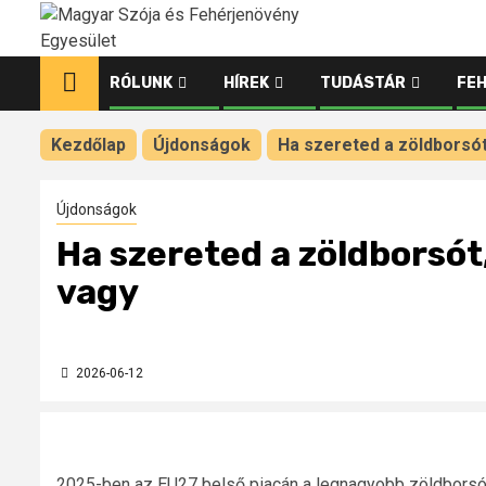
Ugrás
a
tartalomhoz
RÓLUNK
HÍREK
TUDÁSTÁR
FE
Kezdőlap
Újdonságok
Ha szereted a zöldborsót,
Újdonságok
Ha szereted a zöldborsót,
vagy
2026-06-12
2025-ben az EU27 belső piacán a legnagyobb zöldborsó