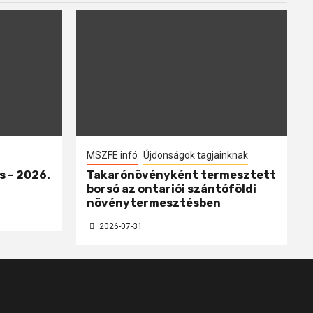
MSZFE infó
Újdonságok tagjainknak
s – 2026.
Takarónövényként termesztett
borsó az ontariói szántóföldi
növénytermesztésben
2026-07-31