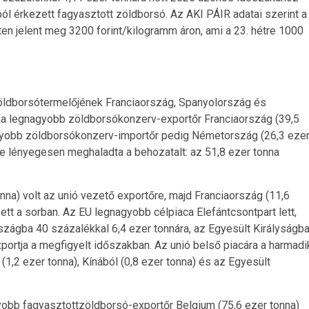
l érkezett fagyasztott zöldborsó. Az AKI PÁIR adatai szerint a
en jelent meg 3200 forint/kilogramm áron, ami a 23. hétre 1000
zöldborsótermelőjének Franciaország, Spanyolország és
 a legnagyobb zöldborsókonzerv-exportőr Franciaország (39,5
agyobb zöldborsókonzerv-importőr pedig Németország (26,3 eze
le lényegesen meghaladta a behozatalt: az 51,8 ezer tonna
na) volt az unió vezető exportőre, majd Franciaország (11,6
tt a sorban. Az EU legnagyobb célpiaca Elefántcsontpart lett,
szágba 40 százalékkal 6,4 ezer tonnára, az Egyesült Királyságb
ortja a megfigyelt időszakban. Az unió belső piacára a harmadi
,2 ezer tonna), Kínából (0,8 ezer tonna) és az Egyesült
.
gyobb fagyasztottzöldborsó-exportőr Belgium (75,6 ezer tonna)