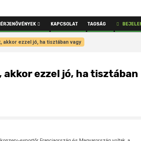
HÉRJENÖVÉNYEK
KAPCSOLAT
TAGSÁG
BEJELE
 akkor ezzel jó, ha tisztában vagy
 akkor ezzel jó, ha tisztában
konzerv-exportőr Franciaország és Magyarország voltak, a