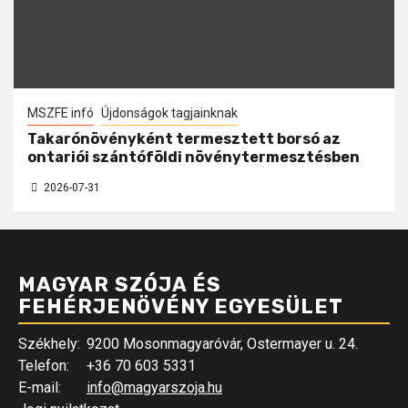
MSZFE infó
Újdonságok tagjainknak
Takarónövényként termesztett borsó az
ontariói szántóföldi növénytermesztésben
2026-07-31
MAGYAR SZÓJA ÉS
FEHÉRJENÖVÉNY EGYESÜLET
Székhely:
9200 Mosonmagyaróvár, Ostermayer u. 24.
Telefon:
+36 70 603 5331
E-mail:
info@magyarszoja.hu