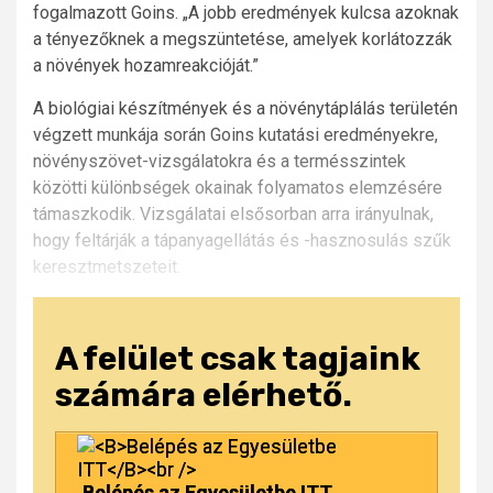
fogalmazott Goins. „A jobb eredmények kulcsa azoknak
a tényezőknek a megszüntetése, amelyek korlátozzák
a növények hozamreakcióját.”
A biológiai készítmények és a növénytáplálás területén
végzett munkája során Goins kutatási eredményekre,
növényszövet-vizsgálatokra és a termésszintek
közötti különbségek okainak folyamatos elemzésére
támaszkodik. Vizsgálatai elsősorban arra irányulnak,
hogy feltárják a tápanyagellátás és -hasznosulás szűk
keresztmetszeteit.
A felület csak tagjaink
számára elérhető.
Belépés az Egyesületbe ITT