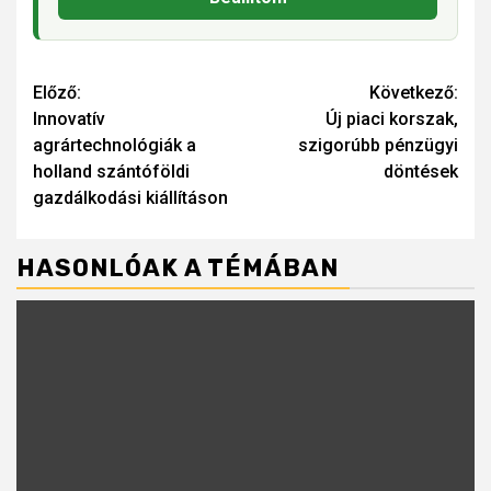
Continue
Előző:
Következő:
Innovatív
Új piaci korszak,
Reading
agrártechnológiák a
szigorúbb pénzügyi
holland szántóföldi
döntések
gazdálkodási kiállításon
HASONLÓAK A TÉMÁBAN