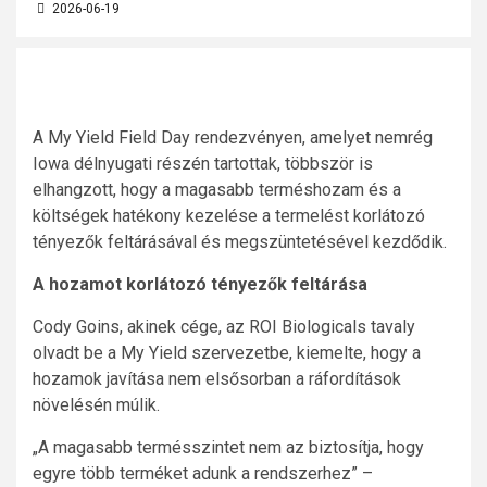
2026-06-19
A My Yield Field Day rendezvényen, amelyet nemrég
Iowa délnyugati részén tartottak, többször is
elhangzott, hogy a magasabb terméshozam és a
költségek hatékony kezelése a termelést korlátozó
tényezők feltárásával és megszüntetésével kezdődik.
A hozamot korlátozó tényezők feltárása
Cody Goins, akinek cége, az ROI Biologicals tavaly
olvadt be a My Yield szervezetbe, kiemelte, hogy a
hozamok javítása nem elsősorban a ráfordítások
növelésén múlik.
„A magasabb termésszintet nem az biztosítja, hogy
egyre több terméket adunk a rendszerhez” –