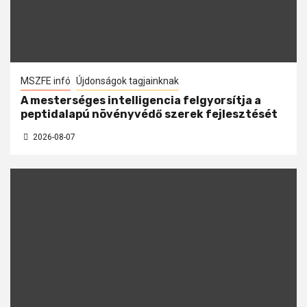
MSZFE infó
Újdonságok tagjainknak
A mesterséges intelligencia felgyorsítja a
peptidalapú növényvédő szerek fejlesztését
2026-08-07