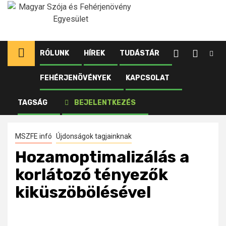
Ugrás
a
tartalomhoz
RÓLUNK
HÍREK
TUDÁSTÁR
FEHÉRJENÖVÉNYEK
KAPCSOLAT
Kezdőlap
Újdonságok tagjainknak
Hozamoptimalizálás a korlátozó tényezők
TAGSÁG
BEJELENTKEZÉS
kiküszöbölésével
MSZFE infó
Újdonságok tagjainknak
Hozamoptimalizálás a
korlátozó tényezők
kiküszöbölésével