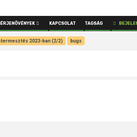
HÉRJENÖVÉNYEK
KAPCSOLAT
TAGSÁG
BEJELE
ójatermesztés 2023-ban (2/2)
bugs