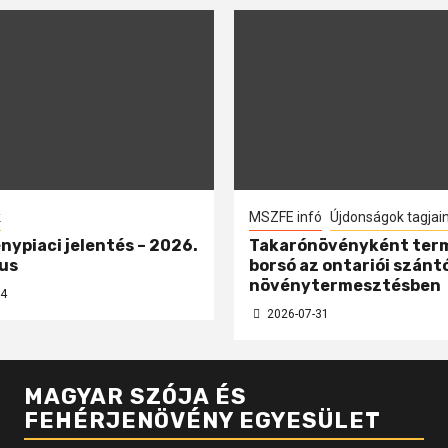
k
MSZFE infó
Újdonságok tagjai
nypiaci jelentés – 2026.
Takarónövényként ter
us
borsó az ontariói szánt
növénytermesztésben
4
2026-07-31
MAGYAR SZÓJA ÉS
FEHÉRJENÖVÉNY EGYESÜLET