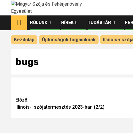
Ugrás
a
tartalomhoz
RÓLUNK
HÍREK
TUDÁSTÁR
FE
Kezdőlap
Újdonságok tagjainknak
Illinois-i sz
bugs
Continue
Előző:
Illinois-i szójatermesztés 2023-ban (2/2)
Reading