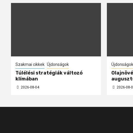
Szakmai cikkek
Újdonságok
Újdonságo
Túlélési stratégiák változó
Olajnövé
klímában
auguszt
2026-08-04
2026-08-0