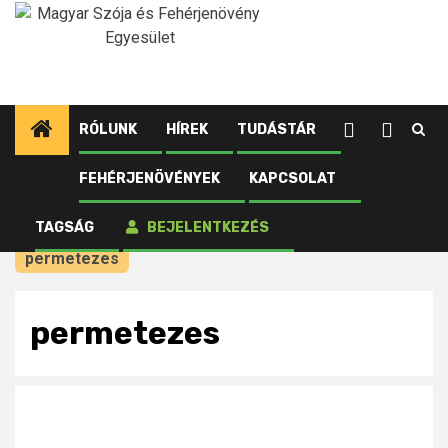
Ugrás
a
tartalomhoz
RÓLUNK
HÍREK
TUDÁSTÁR
FEHÉRJENÖVÉNYEK
KAPCSOLAT
Kezdőlap
Újdonságok
Ítéletet mondott az amerikai bíróság: rákkeltő a
TAGSÁG
BEJELENTKEZÉS
Roundup gyomirtó
permetezes
permetezes