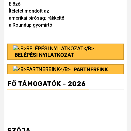
Continue
Előző:
Ítéletet mondott az
Reading
amerikai bíróság: rákkeltő
a Roundup gyomirtó
BELÉPÉSI NYILATKOZAT
PARTNEREINK
FŐ TÁMOGATÓK - 2026
SZÓJA