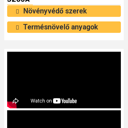
Növényvédő szerek
Termésnövelő anyagok