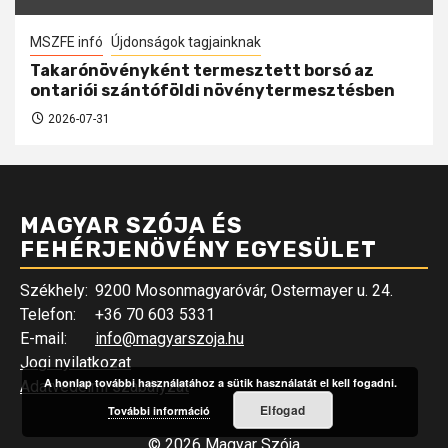
MSZFE infó
Újdonságok tagjainknak
Takarónövényként termesztett borsó az
ontariói szántóföldi növénytermesztésben
2026-07-31
MAGYAR SZÓJA ÉS
FEHÉRJENÖVÉNY EGYESÜLET
Székhely:
9200 Mosonmagyaróvár, Ostermayer u. 24.
Telefon:
+36 70 603 5331
E-mail:
info@magyarszoja.hu
Jogi nyilatkozat
A honlap további használatához a sütik használatát el kell fogadni.
Adatvédelmi szabályzat
Elfogad
További információ
© 2026 Magyar Szója