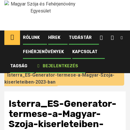
Ugrás
a
tartalomhoz
RÓLUNK
HÍREK
TUDÁSTÁR
FEHÉRJENÖVÉNYEK
KAPCSOLAT
Kezdőlap
Újdonságok
Jövedelmező gazdálkodás minden évjáratban – a
TAGSÁG
BEJELENTKEZÉS
szója még 2023-ban is eredményt termelt
Isterra_ES-Generator-termese-a-Magyar-Szoja-
kiserleteiben-2023-ban
Isterra_ES-Generator-
termese-a-Magyar-
Szoja-kiserleteiben-