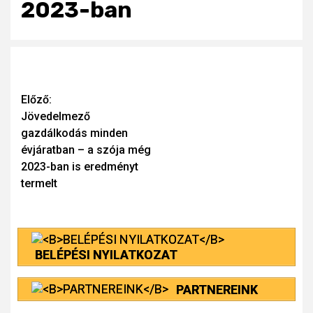
2023-ban
Continue
Előző:
Jövedelmező
Reading
gazdálkodás minden
évjáratban – a szója még
2023-ban is eredményt
termelt
BELÉPÉSI NYILATKOZAT
PARTNEREINK