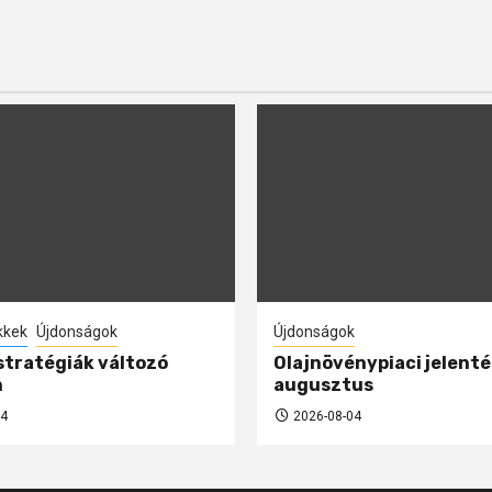
kkek
Újdonságok
Újdonságok
 stratégiák változó
Olajnövénypiaci jelenté
n
augusztus
4
2026-08-04