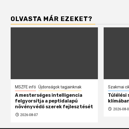
OLVASTA MÁR EZEKET?
MSZFE infó
Újdonságok tagjainknak
Szakmai ci
A mesterséges intelligencia
Túlélési
felgyorsítja a peptidalapú
klímába
növényvédő szerek fejlesztését
2026-08-0
2026-08-07