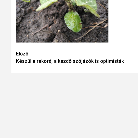
Continue
Előző:
Készül a rekord, a kezdő szójázók is optimisták
Reading