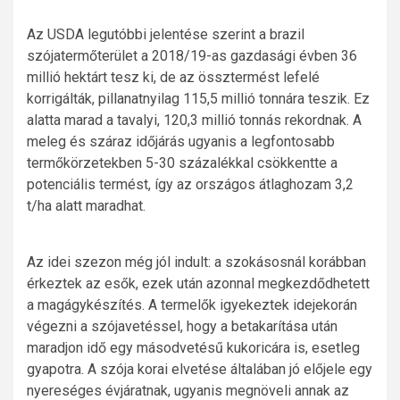
Az USDA legutóbbi jelentése szerint a brazil
szójatermőterület a 2018/19-as gazdasági évben 36
millió hektárt tesz ki, de az össztermést lefelé
korrigálták, pillanatnyilag 115,5 millió tonnára teszik. Ez
alatta marad a tavalyi, 120,3 millió tonnás rekordnak. A
meleg és száraz időjárás ugyanis a legfontosabb
termőkörzetekben 5-30 százalékkal csökkentte a
potenciális termést, így az országos átlaghozam 3,2
t/ha alatt maradhat.
Az idei szezon még jól indult: a szokásosnál korábban
érkeztek az esők, ezek után azonnal megkezdődhetett
a magágykészítés. A termelők igyekeztek idejekorán
végezni a szójavetéssel, hogy a betakarítása után
maradjon idő egy másodvetésű kukoricára is, esetleg
gyapotra. A szója korai elvetése általában jó előjele egy
nyereséges évjáratnak, ugyanis megnöveli annak az