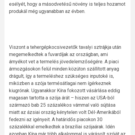
esélyét, hogy a másodvetésű növény is teljes hozamot
produkál még ugyanabban az évben.
Viszont a tehergépkocsivezetők tavalyi sztrájkja után
megemelkedtek a fuvardíjak az országban, ami
árnyékot vet a termelés jövedelemzőségére. A piaci
ármozgásokon felül minden közúton szállított anyag
drágult, így a termeléshez szükséges inputoké is,
miközben a szója termésátlagai nem ígérkeznek
kiugrónak. Ugyanakkor Kína fokozott vásárlása eddig
magasan tartotta a szója árát – hiszen az USA-ból
származó bab 25 százalékos vámmal való sújtása
miatt az ázsiai ország kénytelen volt Dél-Amerikából
fedezni az igényeit. A határidős piacokon 30
százalékkal emelkedtek a brazíliai szójaárak. Idén
azonban Kína már több alkalommal is várásolt szóját az