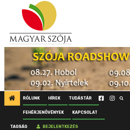
Ugrás
a
tartalomhoz
RÓLUNK
HÍREK
TUDÁSTÁR
FEHÉRJENÖVÉNYEK
KAPCSOLAT
Kezdőlap
Újdonságok
Kína kisöpörte a brazil szójakészletet, és az új
TAGSÁG
BEJELENTKEZÉS
termés is kérdéses idén