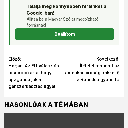
Találja meg könnyebben híreinket a
Google-ban!
Állítsa be a Magyar Szóját megbízható
forrásnak!
Beállítom
Continue
Előző:
Következő:
Hogan: Az EU-választás
Ítéletet mondott az
Reading
jó apropó arra, hogy
amerikai bíróság: rákkeltő
újragondoljuk a
a Roundup gyomirtó
génszerkesztés ügyét
HASONLÓAK A TÉMÁBAN