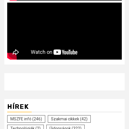
HÍREK
MSZFE infó
(246)
Szakmai cikkek
(42)
Technológiák
(2)
Újdonságok
(322)