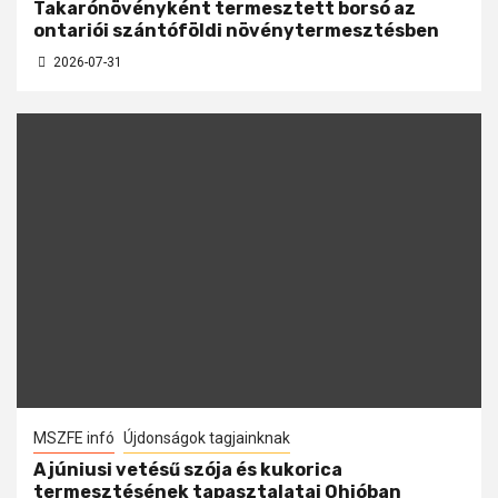
Takarónövényként termesztett borsó az
ontariói szántóföldi növénytermesztésben
2026-07-31
MSZFE infó
Újdonságok tagjainknak
A júniusi vetésű szója és kukorica
termesztésének tapasztalatai Ohióban