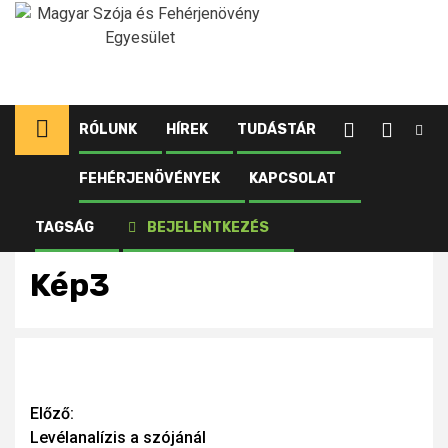
Ugrás
a
tartalomhoz
RÓLUNK
HÍREK
TUDÁSTÁR
FEHÉRJENÖVÉNYEK
KAPCSOLAT
Kezdőlap
Újdonságok tagjainknak
Levélanalízis a szójánál
Kép3
TAGSÁG
BEJELENTKEZÉS
Kép3
Continue
Előző:
Levélanalízis a szójánál