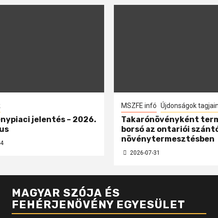
k
MSZFE infó
Újdonságok tagjai
nypiaci jelentés – 2026.
Takarónövényként ter
us
borsó az ontariói szánt
növénytermesztésben
4
2026-07-31
MAGYAR SZÓJA ÉS
FEHÉRJENÖVÉNY EGYESÜLET