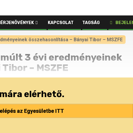
HÉRJENÖVÉNYEK
KAPCSOLAT
TAGSÁG
BEJELE
edményeinek összehasonlítása – Bányai Tibor – MSZFE
múlt 3 évi eredményeinek
 Tibor – MSZFE
ámára elérhető.
elépés az Egyesületbe ITT