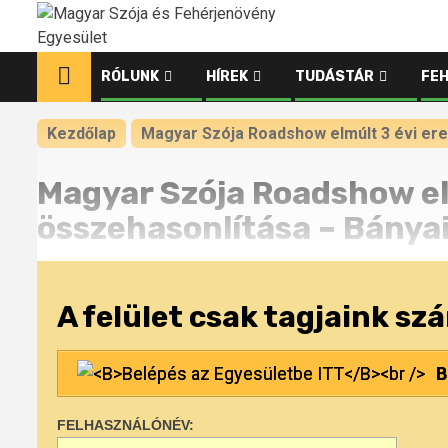
Ugrás
a
tartalomhoz
RÓLUNK
HÍREK
TUDÁSTÁR
FE
Kezdőlap
Magyar Szója Roadshow elmúlt 3 évi er
Magyar Szója Roadshow el
összehasonlítása – Bányai
A felület csak tagjaink sz
B
FELHASZNÁLÓNÉV: