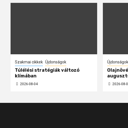
Szakmai cikkek
Újdonságok
Újdonságo
Túlélési stratégiák változó
Olajnövé
klímában
auguszt
2026-08-04
2026-08-0