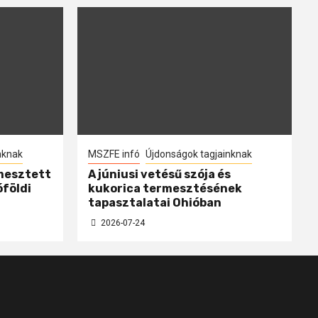
nknak
MSZFE infó
Újdonságok tagjainknak
mesztett
A júniusi vetésű szója és
óföldi
kukorica termesztésének
tapasztalatai Ohióban
2026-07-24