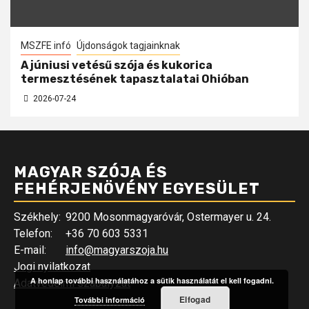
MSZFE infó
Újdonságok tagjainknak
A júniusi vetésű szója és kukorica
termesztésének tapasztalatai Ohióban
2026-07-24
MAGYAR SZÓJA ÉS
FEHÉRJENÖVÉNY EGYESÜLET
Székhely:
9200 Mosonmagyaróvár, Ostermayer u. 24.
Telefon:
+36 70 603 5331
E-mail:
info@magyarszoja.hu
Jogi nyilatkozat
A honlap további használatához a sütik használatát el kell fogadni.
Adatvédelmi szabályzat
Elfogad
További információ