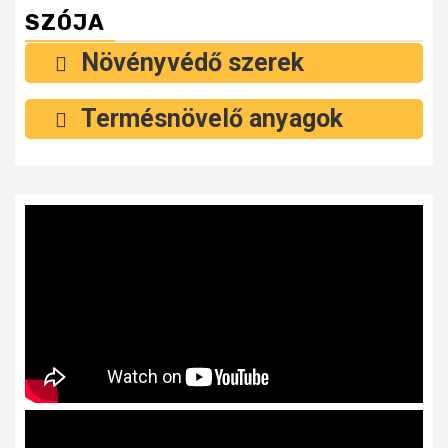
SZÓJA
Növényvédő szerek
Termésnövelő anyagok