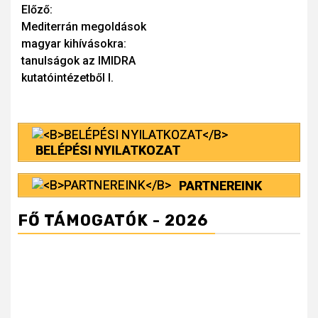
Continue
Előző:
Mediterrán megoldások
Reading
magyar kihívásokra:
tanulságok az IMIDRA
kutatóintézetből I.
BELÉPÉSI NYILATKOZAT
PARTNEREINK
FŐ TÁMOGATÓK - 2026