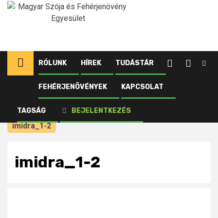
Ugrás
a
tartalomhoz
RÓLUNK
HÍREK
TUDÁSTÁR
FEHÉRJENÖVÉNYEK
KAPCSOLAT
Kezdőlap
Újdonságok
Mediterrán megoldások magyar kihívásokra:
TAGSÁG
BEJELENTKEZÉS
tanulságok az IMIDRA kutatóintézetből I.
imidra_1-2
imidra_1-2