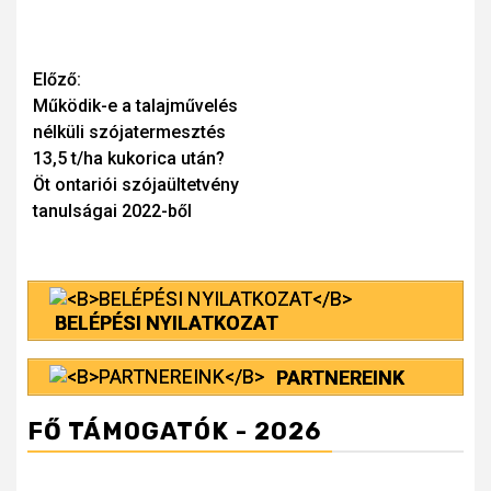
Continue
Előző:
Működik-e a talajművelés
Reading
nélküli szójatermesztés
13,5 t/ha kukorica után?
Öt ontariói szójaültetvény
tanulságai 2022-ből
BELÉPÉSI NYILATKOZAT
PARTNEREINK
FŐ TÁMOGATÓK - 2026