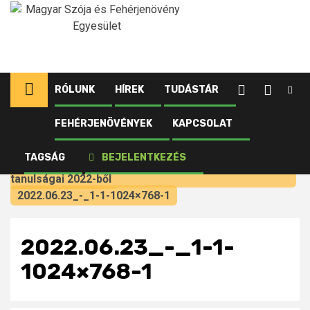
Ugrás
a
tartalomhoz
RÓLUNK
HÍREK
TUDÁSTÁR
FEHÉRJENÖVÉNYEK
KAPCSOLAT
Kezdőlap
Szakmai cikkek
Működik-e a talajművelés nélküli szójatermesztés
TAGSÁG
BEJELENTKEZÉS
13,5 t/ha kukorica után? Öt ontariói szójaültetvény
tanulságai 2022-ből
2022.06.23_-_1-1-1024×768-1
2022.06.23_-_1-1-
1024×768-1