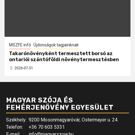
MSZFE infó
Újdonságok tagjainknak
Takarónövényként termesztett borsó az
ontariói szántóföldi növénytermesztésben
2026-07-31
MAGYAR SZÓJA ÉS
FEHÉRJENÖVÉNY EGYESÜLET
Székhely:
9200 Mosonmagyaróvár, Ostermayer u. 24.
Telefon:
+36 70 603 5331
E-mail:
info@magyarszoja.hu