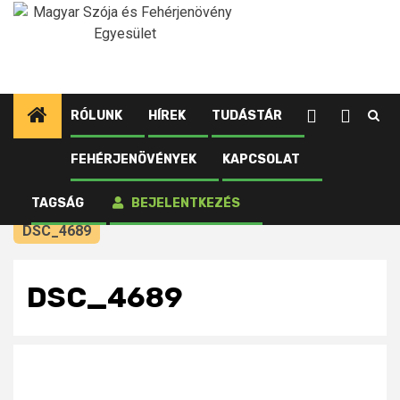
Ugrás
a
tartalomhoz
RÓLUNK
HÍREK
TUDÁSTÁR
FEHÉRJENÖVÉNYEK
KAPCSOLAT
Kezdőlap
Újdonságok
Nagy ugrás szójában: idén a hazai igény felét
TAGSÁG
BEJELENTKEZÉS
megtermeljük
DSC_4689
DSC_4689