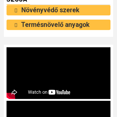
Növényvédő szerek
Termésnövelő anyagok