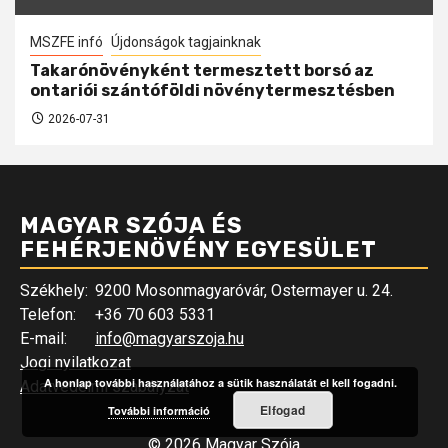
MSZFE infó
Újdonságok tagjainknak
Takarónövényként termesztett borsó az
ontariói szántóföldi növénytermesztésben
2026-07-31
MAGYAR SZÓJA ÉS
FEHÉRJENÖVÉNY EGYESÜLET
Székhely:
9200 Mosonmagyaróvár, Ostermayer u. 24.
Telefon:
+36 70 603 5331
E-mail:
info@magyarszoja.hu
Jogi nyilatkozat
A honlap további használatához a sütik használatát el kell fogadni.
Adatvédelmi szabályzat
Elfogad
További információ
© 2026 Magyar Szója