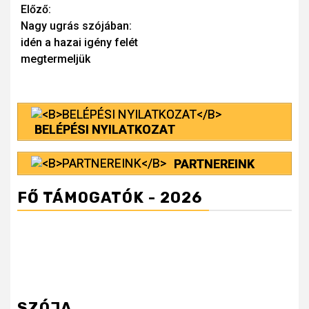
Continue
Előző:
Nagy ugrás szójában:
Reading
idén a hazai igény felét
megtermeljük
BELÉPÉSI NYILATKOZAT
PARTNEREINK
FŐ TÁMOGATÓK - 2026
SZÓJA