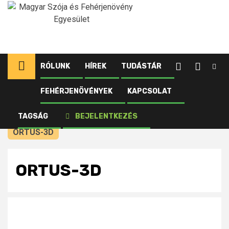
Ugrás
a
tartalomhoz
RÓLUNK
HÍREK
TUDÁSTÁR
FEHÉRJENÖVÉNYEK
KAPCSOLAT
Kezdőlap
Újdonságok
NÉBIH engedély Ortus 5 SC atkaölő
TAGSÁG
BEJELENTKEZÉS
permetezőszerre!
ORTUS-3D
ORTUS-3D