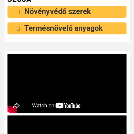
Növényvédő szerek
Termésnövelő anyagok