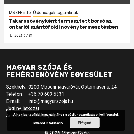
MSZFE infó
Újdonságok tagjainknak
Takarónövényként termesztett borsó az
ontariói szántóföldi növénytermesztésben
2026-07-31
MAGYAR SZÓJA ÉS
FEHÉRJENÖVÉNY EGYESÜLET
Székhely:
9200 Mosonmagyaróvár, Ostermayer u. 24.
Telefon:
+36 70 603 5331
E-mail:
info@magyarszoja.hu
Jogi nyilatkozat
A honlap további használatához a sütik használatát el kell fogadni.
Adatvédelmi szabályzat
Elfogad
További információ
© 2026 Magyar Szója