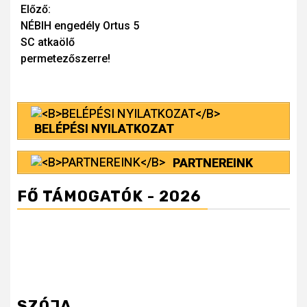
Continue
Előző:
NÉBIH engedély Ortus 5
Reading
SC atkaölő
permetezőszerre!
BELÉPÉSI NYILATKOZAT
PARTNEREINK
FŐ TÁMOGATÓK - 2026
SZÓJA