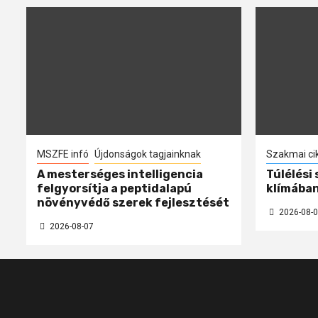
MSZFE infó
Újdonságok tagjainknak
Szakmai ci
A mesterséges intelligencia
Túlélési
felgyorsítja a peptidalapú
klímába
növényvédő szerek fejlesztését
2026-08-0
2026-08-07