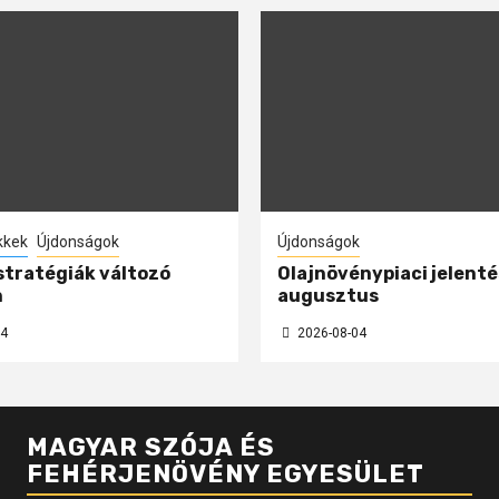
kkek
Újdonságok
Újdonságok
 stratégiák változó
Olajnövénypiaci jelenté
n
augusztus
4
2026-08-04
MAGYAR SZÓJA ÉS
FEHÉRJENÖVÉNY EGYESÜLET