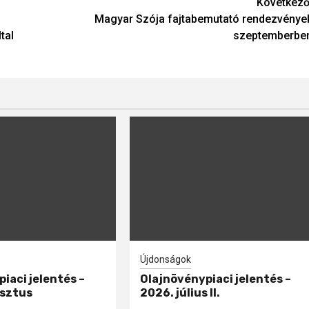
Következő
Magyar Szója fajtabemutató rendezvénye
tal
szeptemberbe
Újdonságok
iaci jelentés –
Olajnövénypiaci jelentés –
sztus
2026. július II.