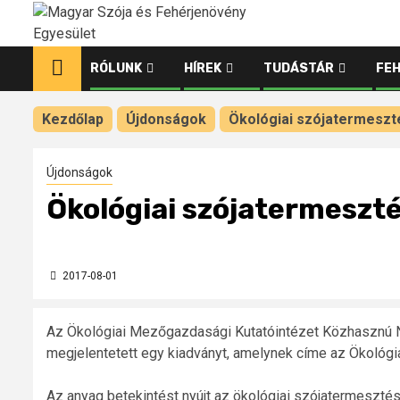
Ugrás
a
tartalomhoz
RÓLUNK
HÍREK
TUDÁSTÁR
FE
Kezdőlap
Újdonságok
Ökológiai szójatermeszt
Újdonságok
Ökológiai szójatermeszt
2017-08-01
Az Ökológiai Mezőgazdasági Kutatóintézet Közhasznú N
megjelentetett egy kiadványt, amelynek címe az Ökológ
Az anyag betekintést nyújt az ökológiai szójatermesztés 