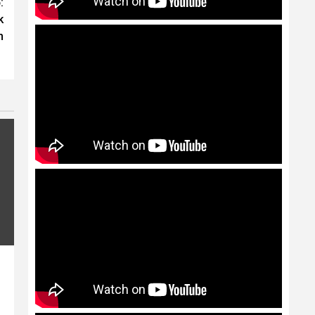
:
k
n