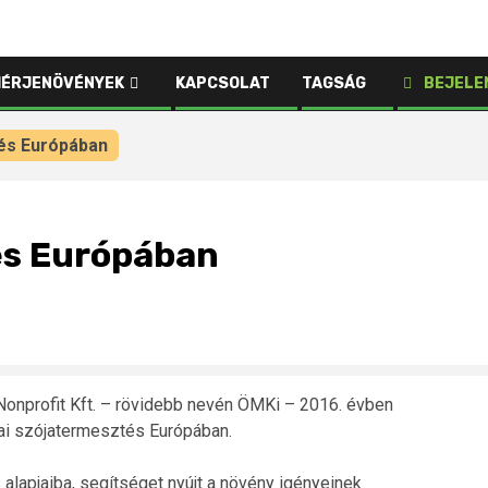
HÉRJENÖVÉNYEK
KAPCSOLAT
TAGSÁG
BEJELE
és Európában
és Európában
onprofit Kft. – rövidebb nevén ÖMKi – 2016. évben
iai szójatermesztés Európában.
alapjaiba, segítséget nyújt a növény igényeinek