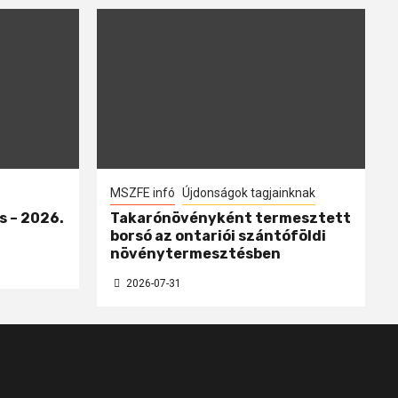
MSZFE infó
Újdonságok tagjainknak
s – 2026.
Takarónövényként termesztett
borsó az ontariói szántóföldi
növénytermesztésben
2026-07-31