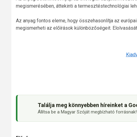
megismerésében, áttekinti a termesztéstechnológiai lehe
Az anyag fontos eleme, hogy összehasonlítja az európai b
megismerheti az előírások különbözőségeit. Elolvasását a
Kiadv
Találja meg könnyebben híreinket a Go
Állítsa be a Magyar Szóját megbízható forrásnak!