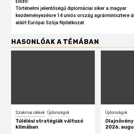
Continue
Előző:
Történelmi jelentőségű diplomáciai siker a magyar
Reading
kezdeményezésre 14 uniós ország agrárminisztere ál
aláírt Európai Szója Nyilatkozat
HASONLÓAK A TÉMÁBAN
Szakmai cikkek
Újdonságok
Újdonságok
Túlélési stratégiák változó
Olajnövényp
klímában
2026. augu