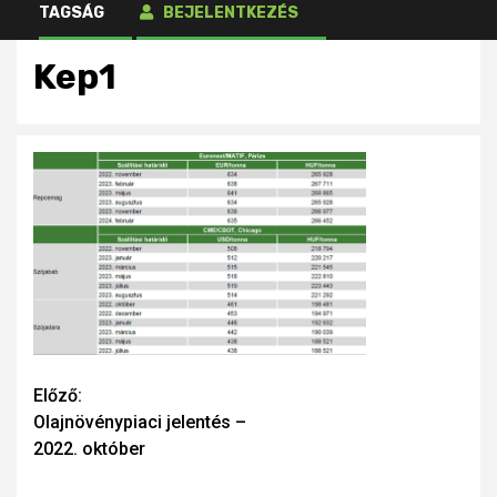
TAGSÁG
BEJELENTKEZÉS
Kep1
Continue
Előző:
Olajnövénypiaci jelentés –
Reading
2022. október