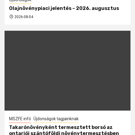
Olajnövénypiaci jelentés – 2026. augusztus
2026-08-04
MSZFE infó
Újdonságok tagjainknak
Takarónövényként termesztett borsó az
ontariói szántóföldi növénytermesztésben