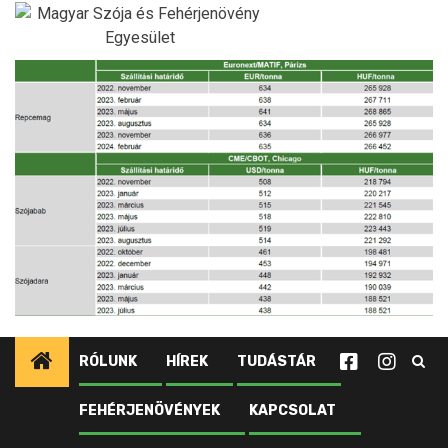
Ugrás
a
tartalomhoz
RÓLUNK
HÍREK
TUDÁSTÁR
FEHÉRJENÖVÉNYEK
KAPCSOLAT
Kezdőlap
Újdonságok
Olajnövénypiaci jelentés – 2022. október
Kep1