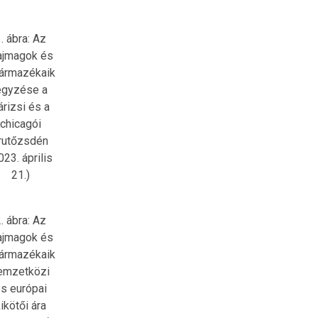
. ábra: Az
ajmagok és
ármazékaik
egyzése a
árizsi és a
chicagói
rutőzsdén
023. április
21.)
. ábra: Az
ajmagok és
ármazékaik
emzetközi
s európai
ikötői ára