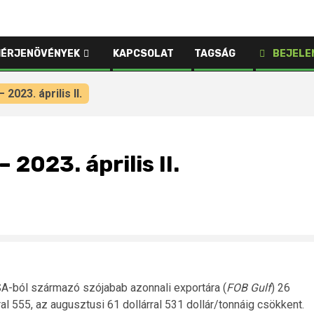
HÉRJENÖVÉNYEK
KAPCSOLAT
TAGSÁG
BEJELE
2023. április II.
 2023. április II.
USA-ból származó szójabab azonnali exportára (
FOB Gulf
) 26
árral 555, az augusztusi 61 dollárral 531 dollár/tonnáig csökkent.