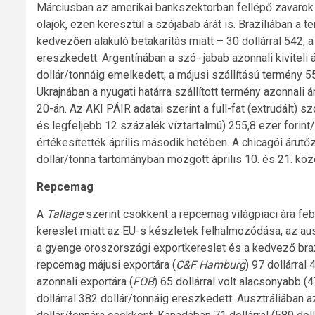
Márciusban az amerikai bankszektorban fellépő zavarok m
olajok, ezen keresztül a szójabab árát is. Brazíliában a t
kedvezően alakuló betakarítás miatt – 30 dollárral 542, a 
ereszkedett. Argentínában a szó- jabab azonnali kiviteli á
dollár/tonnáig emelkedett, a májusi szállítású termény 553
Ukrajnában a nyugati határra szállított termény azonnali ár
20-án. Az AKI PÁIR adatai szerint a full-fat (extrudált)
és legfeljebb 12 százalék víztartalmú) 255,8 ezer forint/
értékesítették április második hetében. A chicagói árutő
dollár/tonna tartományban mozgott április 10. és 21. közö
Repcemag
A
Tallage
szerint csökkent a repcemag világpiaci ára febr
kereslet miatt az EU-s készletek felhalmozódása, az au
a gyenge oroszországi exportkereslet és a kedvező braz
repcemag májusi exportára (
C&F Hamburg
) 97 dollárral
azonnali exportára (
FOB
) 65 dollárral volt alacsonyabb 
dollárral 382 dollár/tonnáig ereszkedett. Ausztráliában az