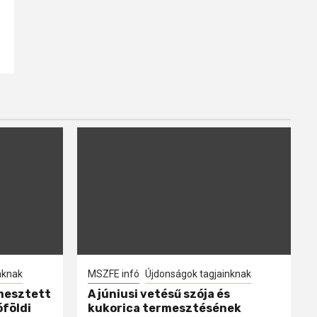
nknak
MSZFE infó
Újdonságok tagjainknak
mesztett
A júniusi vetésű szója és
óföldi
kukorica termesztésének