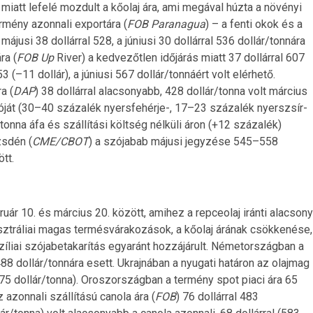
iatt lefelé mozdult a kőolaj ára, ami megával húzta a növényi
ermény azonnali exportára (
FOB Paranagua
) – a fenti okok és a
májusi 38 dollárral 528, a júniusi 30 dollárral 536 dollár/tonnára
ra (
FOB Up
River) a kedvezőtlen időjárás miatt 37 dollárral 607
 (–11 dollár), a júniusi 567 dollár/tonnáért volt elérhető.
a (
DAP
) 38 dollárral alacsonyabb, 428 dollár/tonna volt március
 szóját (30–40 százalék nyersfehérje-, 17–23 százalék nyerszsír-
tonna áfa és szállítási költség nélküli áron (+12 százalék)
zsdén (
CME/CBOT
) a szójabab májusi jegyzése 545–558
tt.
uár 10. és március 20. között, amihez a repceolaj iránti alacsony
sztráliai magas termésvárakozások, a kőolaj árának csökkenése,
íliai szójabetakarítás egyaránt hozzájárult. Németországban a
 488 dollár/tonnára esett. Ukrajnában a nyugati határon az olajmag
(475 dollár/tonna). Oroszországban a termény spot piaci ára 65
 azonnali szállítású canola ára (
FOB
) 76 dollárral 483