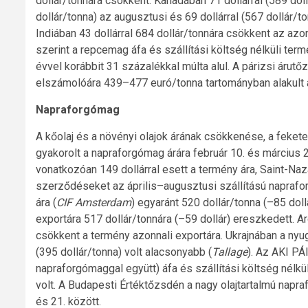
dollár/tonnára csökkent. Kanadában 71 dollárral (589 doll
dollár/tonna) az augusztusi és 69 dollárral (567 dollár/to
Indiában 43 dollárral 684 dollár/tonnára csökkent az azo
szerint a repcemag áfa és szállítási költség nélküli terme
évvel korábbit 31 százalékkal múlta alul. A párizsi árutő
elszámolóára 439–477 euró/tonna tartományban alakult áp
Napraforgómag
A kőolaj és a növényi olajok árának csökkenése, a fek
gyakorolt a napraforgómag árára február 10. és március 
vonatkozóan 149 dollárral esett a termény ára, Saint-Na
szerződéseket az április–augusztusi szállítású naprafor
ára (
CIF Amsterdam
) egyaránt 520 dollár/tonna (–85 dol
exportára 517 dollár/tonnára (–59 dollár) ereszkedett. Ar
csökkent a termény azonnali exportára. Ukrajnában a nyuga
(395 dollár/tonna) volt alacsonyabb (
Tallage
). Az AKI PÁ
napraforgómaggal együtt) áfa és szállítási költség nélkü
volt. A Budapesti Értéktőzsdén a nagy olajtartalmú napra
és 21. között.