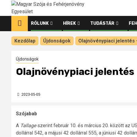
Ugrás
a
tartalomhoz
RÓLUNK
HÍREK
TUDÁSTÁR
FE
Kezdőlap
Újdonságok
Olajnövénypiaci jelentés – 
Újdonságok
Olajnövénypiaci jelentés –
2023-05-05
Szójabab
A
Tallage
szerint február 10. és március 20. között az 
dollárral 542, a májusi 42 dollárral 555, a júniusi 42 doll