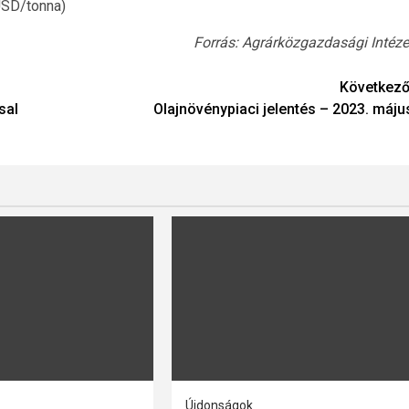
USD/tonna)
Forrás: Agrárközgazdasági Intéze
Következő
sal
Olajnövénypiaci jelentés – 2023. máju
Újdonságok