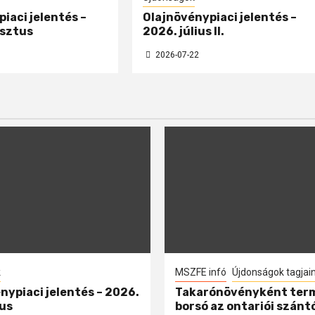
iaci jelentés –
Olajnövénypiaci jelentés –
sztus
2026. július II.
2026-07-22
k
MSZFE infó
Újdonságok tagjai
nypiaci jelentés – 2026.
Takarónövényként ter
us
borsó az ontariói szánt