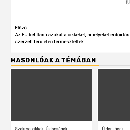
(
Continue
Előző:
Az EU betiltaná azokat a cikkeket, amelyeket erdőirtás
Reading
szerzett területen termesztettek
HASONLÓAK A TÉMÁBAN
Szakmai cikkek
Újdonságok
Újdonságok