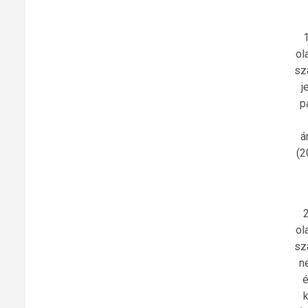
1
ol
sz
j
p
á
(2
2
ol
sz
n
é
k