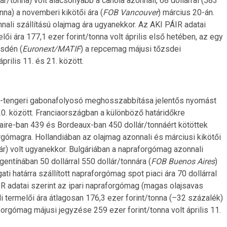
ár/tonna) volt alacsonyabb a canola azonnali, 68 dollárral (583
nna) a novemberi kikötői ára (
FOB Vancouver
) március 20-án.
nnali szállítású olajmag ára ugyanekkor. Az AKI PÁIR adatai
lői ára 177,1 ezer forint/tonna volt április első hetében, az egy
zsdén (
Euronext/MATIF
) a repcemag májusi tőzsdei
rilis 11. és 21. között.
ete-tengeri gabonafolyosó meghosszabbítása jelentős nyomást
20. között. Franciaországban a különböző határidőkre
zaire-ban 439 és Bordeaux-ban 450 dollár/tonnáért kötöttek
gómagra. Hollandiában az olajmag azonnali és márciusi kikötői
lár) volt ugyanekkor. Bulgáriában a napraforgómag azonnali
gentínában 50 dollárral 550 dollár/tonnára (
FOB Buenos Aires
)
ti határra szállított napraforgómag spot piaci ára 70 dollárral
IR adatai szerint az ipari napraforgómag (magas olajsavas
li termelői ára átlagosan 176,3 ezer forint/tonna (–32 százalék)
forgómag májusi jegyzése 259 ezer forint/tonna volt április 11.