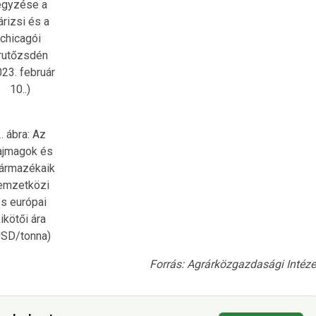
egyzése a
árizsi és a
chicagói
rutőzsdén
023. február
10..)
. ábra: Az
ajmagok és
ármazékaik
emzetközi
s európai
ikötői ára
USD/tonna)
Forrás: Agrárközgazdasági Intéze