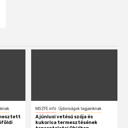
nknak
MSZFE infó
Újdonságok tagjainknak
mesztett
A júniusi vetésű szója és
óföldi
kukorica termesztésének