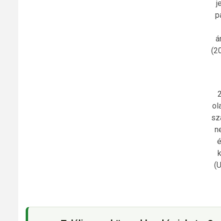
j
p
á
(2
2
ol
sz
n
é
k
(