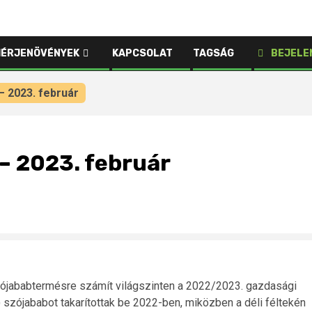
HÉRJENÖVÉNYEK
KAPCSOLAT
TAGSÁG
BEJELE
– 2023. február
 – 2023. február
 szójababtermésre számít világszinten a 2022/2023. gazdasági
) szójababot takarítottak be 2022-ben, miközben a déli féltekén