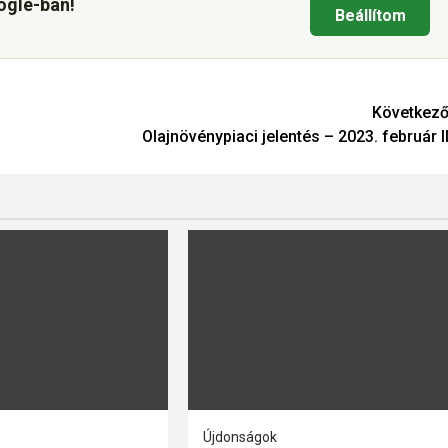
ogle-ban!
Beállítom
Következő
Olajnövénypiaci jelentés – 2023. február II
Újdonságok