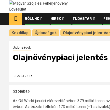
Ugrás
a
tartalomhoz
RÓLUNK
HÍREK
TUDÁSTÁR
FE
Kezdőlap
Újdonságok
Olajnövénypiaci jelentés 
Újdonságok
Olajnövénypiaci jelentés
2023-02-15
Szójabab
Az Oil World januári előrevetítésében 379 millió tonna
évben. Az északi féltekén 173 millió tonna (+1 százalék