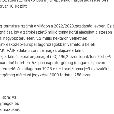
 árutőzsdén (Euronext/MATIF) a repcemag májusi jegyzése 541–
ruár 10. között.
ag-termésre számít a világon a 2022/2023.gazdasági évben. Ez 
ználást, így a zárókészlet5 millió tonna körül alakulhat a szezon
l nagyobbterületen, 5,2 millió hektáron vethetnek
at- ésközép-európai tagországokban várható, a keleti
KI PÁIR adatai szerint a magas olajsavtartalmú
jtartalmú napraforgómagot (LO) 196,2 ezer forint/tonnáért (–9
uár első hetében. Az ipari napraforgómag (magas olajsavas
i termelői ára átlagosan 197,5 ezer forint/tonna (–9 százalék)
forgómag márciusi jegyzése 3000 forinttal 258 ezer
. ábra: Az
ajmagok és
ármazékaik