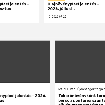
iaci jelentés –
Olajnövénypiaci jelentés –
sztus
2026. július II.
2026-07-22
k
MSZFE infó
Újdonságok tagjai
nypiaci jelentés – 2026.
Takarónövényként ter
us
borsó az ontariói szánt