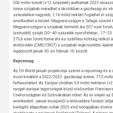
206 millió tonnát (+12 százalék) arathatnak 2023 tavaszán
tonna szójabab maradhat a tárolókban a gazdasági év vé
százalékkal nagyobb, 1,14 millió hektárt foglalhat el 
emelkedhet a terület. Magyarországon a Tallage szerint 6
Magyarországon a szójabab termelői ára 207 ezer forint/t
(extrudált) szóját (30–40 százalék nyersfehérje-, 17–23
273,6 ezer forint/tonna áfa és szállítási költség nélküli
árutőzsdén (CME/CBOT) a szójabab legközelebbi lejárat
ingadozott január 30. és február 10. között.
Repcemag
Az Oil World januári projekciója szerint a repcemag és a
évvel korábbit a 2022/2023. gazdasági évben, 77,5 millió 
felhasználást. Az Európai Unióban 5,9 millió hektáron (+
nyugat-európai tagországok közül elsősorban Franciaor
Csehországban és Szlovákiában nőhet. Az év elején az E
emelkedett. Január közepétől a téliesebbre forduló időj
kielégítő állapotban voltak 2023 első hónapjában, kivéve