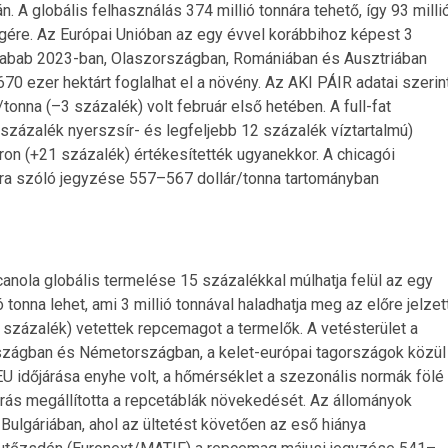
. A globális felhasználás 374 millió tonnára tehető, így 93 milli
gére. Az Európai Unióban az egy évvel korábbihoz képest 3
szójabab 2023-ban, Olaszországban, Romániában és Ausztriában
70 ezer hektárt foglalhat el a növény. Az AKI PÁIR adatai szerin
onna (–3 százalék) volt február első hetében. A full-fat
 százalék nyerszsír- és legfeljebb 12 százalék víztartalmú)
 áron (+21 százalék) értékesítették ugyanekkor. A chicagói
ra szóló jegyzése 557–567 dollár/tonna tartományban
 canola globális termelése 15 százalékkal múlhatja felül az egy
tonna lehet, ami 3 millió tonnával haladhatja meg az előre jelzet
2 százalék) vetettek repcemagot a termelők. A vetésterület a
szágban és Németországban, a kelet-európai tagországok közül
U időjárása enyhe volt, a hőmérséklet a szezonális normák fölé
árás megállította a repcetáblák növekedését. Az állományok
 Bulgáriában, ahol az ültetést követően az eső hiánya