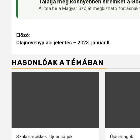
Találja meg könnyebben híreinket a Go
Állítsa be a Magyar Szóját megbízható forrásnak!
Continue
Előző:
Olajnövénypiaci jelentés – 2023. január II.
Reading
HASONLÓAK A TÉMÁBAN
Szakmai cikkek
Újdonságok
Újdonságok