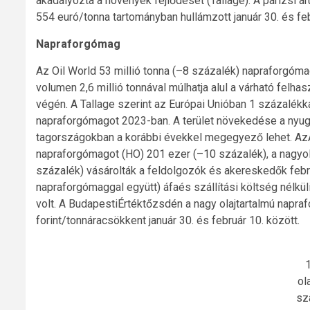
akadályozta a növények fejlődését (Tallage). A párizsi
554 euró/tonna tartományban hullámzott január 30. és feb
Napraforgómag
Az Oil World 53 millió tonna (–8 százalék) napraforgóm
volumen 2,6 millió tonnával múlhatja alul a várható felhas
végén. A Tallage szerint az Európai Unióban 1 százalékka
napraforgómagot 2023-ban. A terület növekedése a nyug
tagországokban a korábbi évekkel megegyező lehet. AzA
napraforgómagot (HO) 201 ezer (–10 százalék), a nagyola
százalék) vásárolták a feldolgozók és akereskedők febr
napraforgómaggal együtt) áfaés szállítási költség nélkül
volt. A BudapestiÉrtéktőzsdén a nagy olajtartalmú napra
forint/tonnáracsökkent január 30. és február 10. között.
1
ol
sz