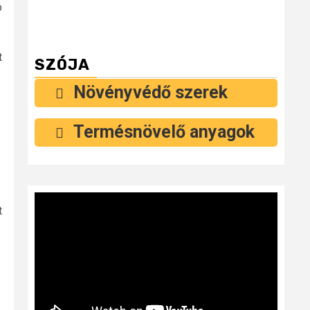
ó
t
SZÓJA
Növényvédő szerek
Termésnövelő anyagok
t