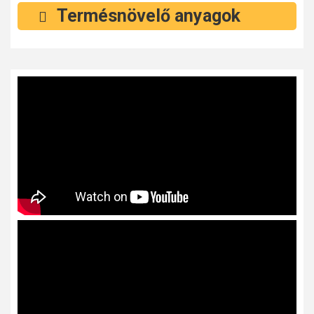
Termésnövelő anyagok