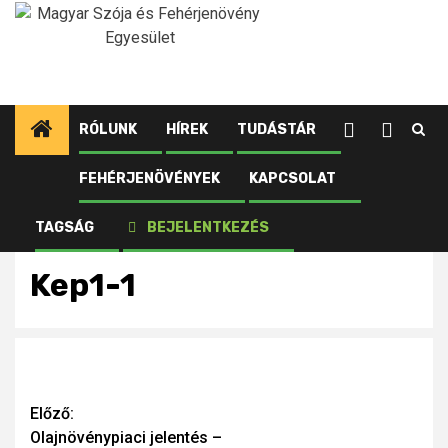
Ugrás
a
tartalomhoz
RÓLUNK
HÍREK
TUDÁSTÁR
FEHÉRJENÖVÉNYEK
KAPCSOLAT
Kezdőlap
Újdonságok
Olajnövénypiaci jelentés – 2023. január
Kep1-1
TAGSÁG
BEJELENTKEZÉS
Kep1-1
Continue
Előző:
Olajnövénypiaci jelentés –