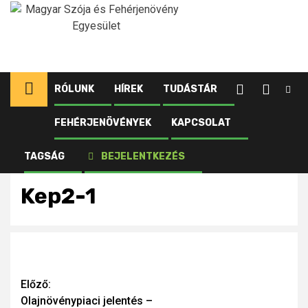
Ugrás
a
tartalomhoz
RÓLUNK
HÍREK
TUDÁSTÁR
FEHÉRJENÖVÉNYEK
KAPCSOLAT
Kezdőlap
Újdonságok
Olajnövénypiaci jelentés – 2023. május
Kep2-1
TAGSÁG
BEJELENTKEZÉS
Kep2-1
Continue
Előző:
Olajnövénypiaci jelentés –