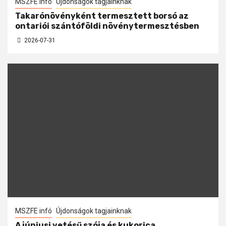
MSZFE infó
Újdonságok tagjainknak
Takarónövényként termesztett borsó az
ontariói szántóföldi növénytermesztésben
2026-07-31
MSZFE infó
Újdonságok tagjainknak
A júniusi vetésű szója és kukorica