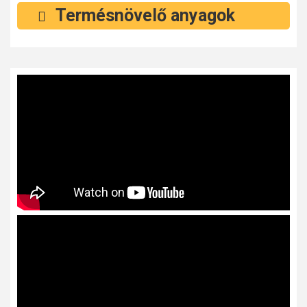
Termésnövelő anyagok