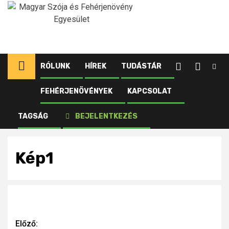
Ugrás
a
tartalomhoz
RÓLUNK
HÍREK
TUDÁSTÁR
FEHÉRJENÖVÉNYEK
KAPCSOLAT
Kezdőlap
Újdonságok
Olajnövénypiaci jelentés – 2024. szeptember
TAGSÁG
BEJELENTKEZÉS
Kép1
Kép1
Continue
Előző: