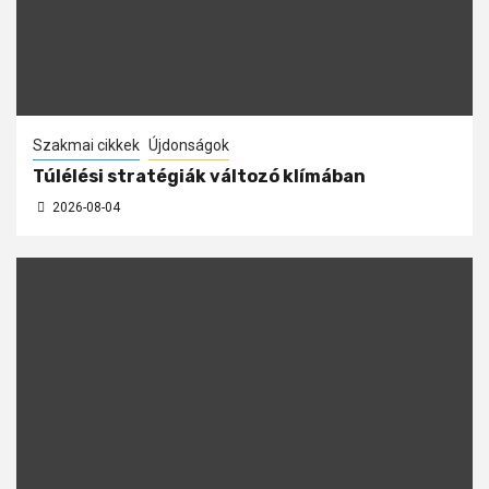
Szakmai cikkek
Újdonságok
Túlélési stratégiák változó klímában
2026-08-04