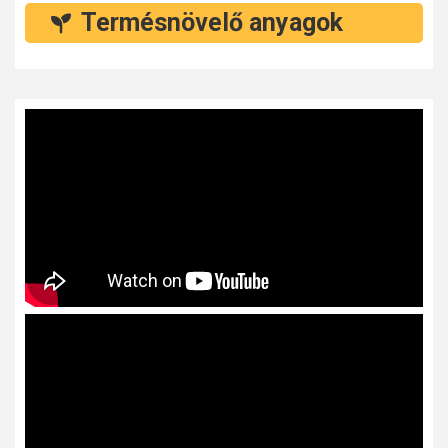
Termésnövelő anyagok