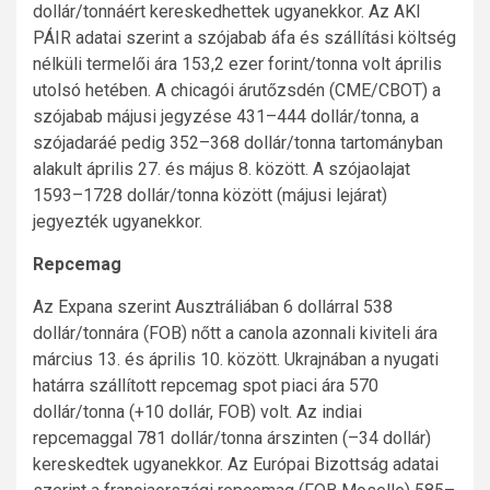
dollár/tonnáért kereskedhettek ugyanekkor. Az AKI
PÁIR adatai szerint a szójabab áfa és szállítási költség
nélküli termelői ára 153,2 ezer forint/tonna volt április
utolsó hetében. A chicagói árutőzsdén (CME/CBOT) a
szójabab májusi jegyzése 431–444 dollár/tonna, a
szójadaráé pedig 352–368 dollár/tonna tartományban
alakult április 27. és május 8. között. A szójaolajat
1593–1728 dollár/tonna között (májusi lejárat)
jegyezték ugyanekkor.
Repcemag
Az Expana szerint Ausztráliában 6 dollárral 538
dollár/tonnára (FOB) nőtt a canola azonnali kiviteli ára
március 13. és április 10. között. Ukrajnában a nyugati
határra szállított repcemag spot piaci ára 570
dollár/tonna (+10 dollár, FOB) volt. Az indiai
repcemaggal 781 dollár/tonna árszinten (–34 dollár)
kereskedtek ugyanekkor. Az Európai Bizottság adatai