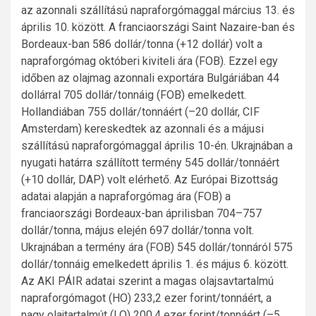
az azonnali szállítású napraforgómaggal március 13. és
április 10. között. A franciaországi Saint Nazaire-ban és
Bordeaux-ban 586 dollár/tonna (+12 dollár) volt a
napraforgómag októberi kiviteli ára (FOB). Ezzel egy
időben az olajmag azonnali exportára Bulgáriában 44
dollárral 705 dollár/tonnáig (FOB) emelkedett.
Hollandiában 755 dollár/tonnáért (–20 dollár, CIF
Amsterdam) kereskedtek az azonnali és a májusi
szállítású napraforgómaggal április 10-én. Ukrajnában a
nyugati határra szállított termény 545 dollár/tonnáért
(+10 dollár, DAP) volt elérhető. Az Európai Bizottság
adatai alapján a napraforgómag ára (FOB) a
franciaországi Bordeaux-ban áprilisban 704–757
dollár/tonna, május elején 697 dollár/tonna volt.
Ukrajnában a termény ára (FOB) 545 dollár/tonnáról 575
dollár/tonnáig emelkedett április 1. és május 6. között.
Az AKI PÁIR adatai szerint a magas olajsavtartalmú
napraforgómagot (HO) 233,2 ezer forint/tonnáért, a
nagy olajtartalmút (LO) 200,4 ezer forint/tonnáért (–5