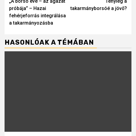
„A borsó éve – az ágazat
Tényleg a
Reading
próbája” – Hazai
takarmányborsóé a jövő?
fehérjeforrás integrálása
a takarmányozásba
HASONLÓAK A TÉMÁBAN