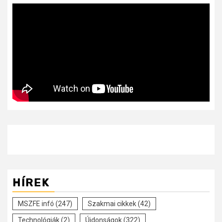
HÍREK
MSZFE infó
(247)
Szakmai cikkek
(42)
Technológiák
(2)
Újdonságok
(322)