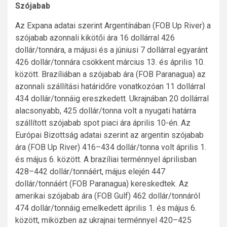
Szójabab
Az Expana adatai szerint Argentínában (FOB Up River) a
szójabab azonnali kikötői ára 16 dollárral 426
dollár/tonnára, a májusi és a júniusi 7 dollárral egyaránt
426 dollár/tonnára csökkent március 13. és április 10.
között. Brazíliában a szójabab ára (FOB Paranagua) az
azonnali szállítási határidőre vonatkozóan 11 dollárral
434 dollár/tonnáig ereszkedett. Ukrajnában 20 dollárral
alacsonyabb, 425 dollár/tonna volt a nyugati határra
szállított szójabab spot piaci ára április 10-én. Az
Európai Bizottság adatai szerint az argentin szójabab
ára (FOB Up River) 416–434 dollár/tonna volt április 1.
és május 6. között. A brazíliai terménnyel áprilisban
428–442 dollár/tonnáért, május elején 447
dollár/tonnáért (FOB Paranagua) kereskedtek. Az
amerikai szójabab ára (FOB Gulf) 462 dollár/tonnáról
474 dollár/tonnáig emelkedett április 1. és május 6.
között, miközben az ukrajnai terménnyel 420–425