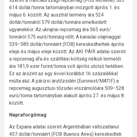
szerint a franciaországi repcemag (FOB Moselle) 585–
614 dollár/tonna tartományban mozgott április 1. és
május 6. között. Az ausztrál termény ára 524
dollár/tonnáról 579 dollár/tonnára emelkedett
ugyanekkor. Az ukrajnai repcemag ára 565 euró/
tonnáról 575 euró/tonnáig nőtt. A kanadai olajmaggal
539–585 dollár/tonnáért (FOB) kereskedhettek április
eleje és május eleje között. Az AKI PÁIR adatai szerint
a repcemag áfa és szállítási költség nélküli termelői
ára 181,9 ezer forint/tonna volt április utolsó hetében.
Ez az árszint az egy évvel korábbit 16 százalékkal
múlta alul. A párizsi árutőzsdén (Euronext/MATIF) a
repcemag augusztusi tőzsdei elszámolóára 509–528
euró/tonna tartományban alakult április 27. és május 8.
között.
Napraforgómag
Az Expana adatai szerint Argentínában változatlanul
457 dollár/tonnáért (FOB Buenos Aires) kereskedtek