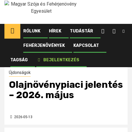
Ugrás
a
tartalomhoz
RÓLUNK
HÍREK
TUDÁSTÁR
FEHÉRJENÖVÉNYEK
KAPCSOLAT
Kezdőlap
Újdonságok
Olajnövénypiaci jelentés – 2026. május
TAGSÁG
BEJELENTKEZÉS
Újdonságok
Olajnövénypiaci jelentés
– 2026. május
2026-05-13