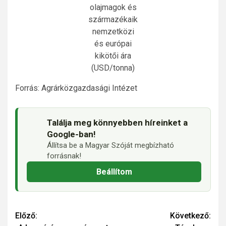
olajmagok és
származékaik
nemzetközi
és európai
kikötői ára
(USD/tonna)
Forrás: Agrárközgazdasági Intézet
Találja meg könnyebben híreinket a
Google-ban!
Állítsa be a Magyar Szóját megbízható
forrásnak!
Beállítom
Continue
Előző:
Következő: