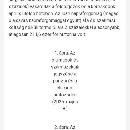
százalék) vásárolták a feldolgozók és a kereskedők
április utolsó hetében. Az ipari napraforgómag (magas
olajsavas napraforgómaggal együtt) áfa és szállítási
költség nélküli termelői ára 2 százalékkal alacsonyabb,
átlagosan 211,6 ezer forint/tonna volt.
1. ábra: Az
olajmagok és
származékaik
jegyzése a
párizsi és a
chicagói
árutőzsdén
(2026. május
8.)
2. ábra: Az