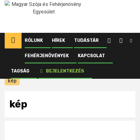
Ugrás
a
tartalomhoz
RÓLUNK
HÍREK
TUDÁSTÁR
FEHÉRJENÖVÉNYEK
KAPCSOLAT
Kezdőlap
Újdonságok
Őszi borsó fajtaösszehasonlító kísérlet –
TAGSÁG
BEJELENTKEZÉS
Mosonmagyaróvár, 2024.
kép
kép