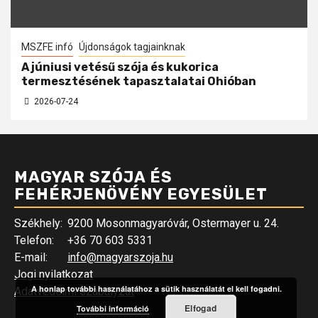
MSZFE infó
Újdonságok tagjainknak
A júniusi vetésű szója és kukorica
termesztésének tapasztalatai Ohióban
2026-07-24
MAGYAR SZÓJA ÉS
FEHÉRJENÖVÉNY EGYESÜLET
Székhely:
9200 Mosonmagyaróvár, Ostermayer u. 24.
Telefon:
+36 70 603 5331
E-mail:
info@magyarszoja.hu
Jogi nyilatkozat
A honlap további használatához a sütik használatát el kell fogadni.
Adatvédelmi szabályzat
Elfogad
További információ