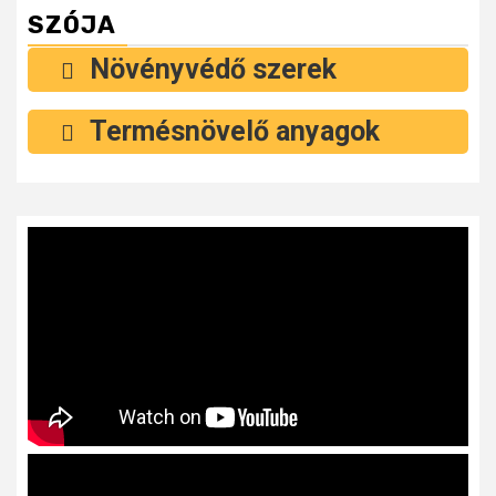
SZÓJA
Növényvédő szerek
Termésnövelő anyagok