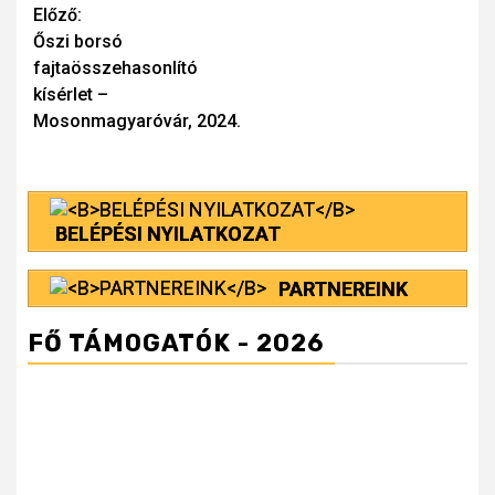
Continue
Előző:
Őszi borsó
Reading
fajtaösszehasonlító
kísérlet –
Mosonmagyaróvár, 2024.
BELÉPÉSI NYILATKOZAT
PARTNEREINK
FŐ TÁMOGATÓK - 2026