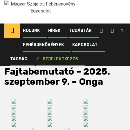
Ugrás
a
tartalomhoz
RÓLUNK
HÍREK
TUDÁSTÁR
FEHÉRJENÖVÉNYEK
KAPCSOLAT
Kezdőlap
RoadShow
Média
Fajtabemutató – 2025. szeptember 9. – Onga
TAGSÁG
BEJELENTKEZÉS
Fajtabemutató – 2025.
szeptember 9. – Onga