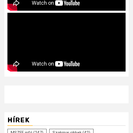
HÍREK
MSZFE infó
(247)
Szakmai cikkek
(42)