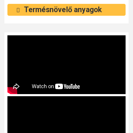
Termésnövelő anyagok