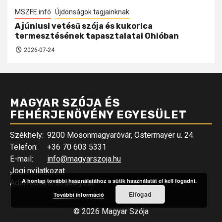
MSZFE infó
Újdonságok tagjainknak
A júniusi vetésű szója és kukorica
termesztésének tapasztalatai Ohióban
2026-07-24
MAGYAR SZÓJA ÉS
FEHÉRJENÖVÉNY EGYESÜLET
Székhely:
9200 Mosonmagyaróvár, Ostermayer u. 24.
Telefon:
+36 70 603 5331
E-mail:
info@magyarszoja.hu
Jogi nyilatkozat
A honlap további használatához a sütik használatát el kell fogadni.
Adatvédelmi szabályzat
Elfogad
További információ
© 2026 Magyar Szója