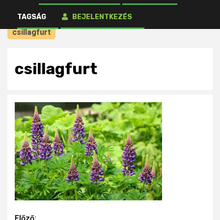
Speciális csillagfürttel dúsított kenyeret gyártanak
TAGSÁG
BEJELENTKEZÉS
Ausztráliában
csillagfurt
csillagfurt
Continue
Előző: