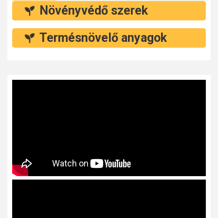
Növényvédő szerek
Termésnövelő anyagok