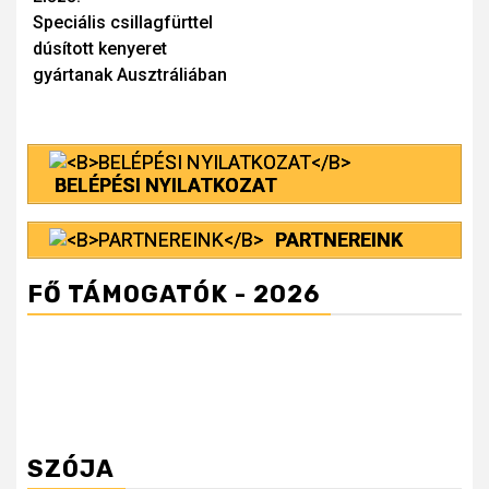
Speciális csillagfürttel
Reading
dúsított kenyeret
gyártanak Ausztráliában
BELÉPÉSI NYILATKOZAT
PARTNEREINK
FŐ TÁMOGATÓK - 2026
SZÓJA