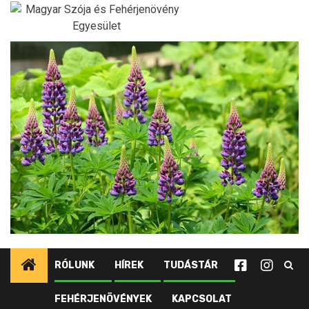
Ugrás
a
tartalomhoz
RÓLUNK
HÍREK
TUDÁSTÁR
FEHÉRJENÖVÉNYEK
KAPCSOLAT
Kezdőlap
Újdonságok