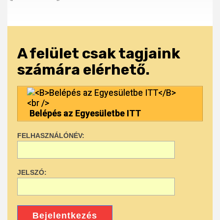
A felület csak tagjaink
számára elérhető.
Belépés az Egyesületbe ITT
FELHASZNÁLÓNÉV:
JELSZÓ:
Bejelentkezés