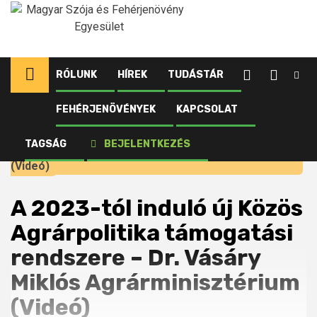
Ugrás
a
tartalomhoz
RÓLUNK
HÍREK
TUDÁSTÁR
FEHÉRJENÖVÉNYEK
KAPCSOLAT
Kezdőlap
Tudástár
Előadás anyagok
A 2023-tól induló új Közös Agrárpolitika támogatási
TAGSÁG
BEJELENTKEZÉS
rendszere – Dr. Vásáry Miklós Agrárminisztérium
(Videó)
A 2023-tól induló új Közös
Agrárpolitika támogatási
rendszere – Dr. Vásáry
Miklós Agrárminisztérium
(Videó)