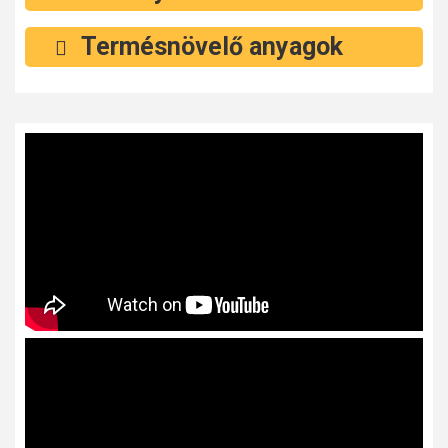
Termésnövelő anyagok