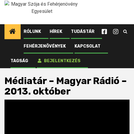
Ugrás
a
tartalomhoz
RÓLUNK
HÍREK
TUDÁSTÁR
FEHÉRJENÖVÉNYEK
KAPCSOLAT
Kezdőlap
Szakmai információk
Média
Archívum
Média
TAGSÁG
BEJELENTKEZÉS
Médiatár – Magyar Rádió – 2013. október
Médiatár – Magyar Rádió –
2013. október