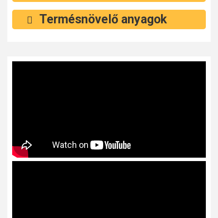
Termésnövelő anyagok