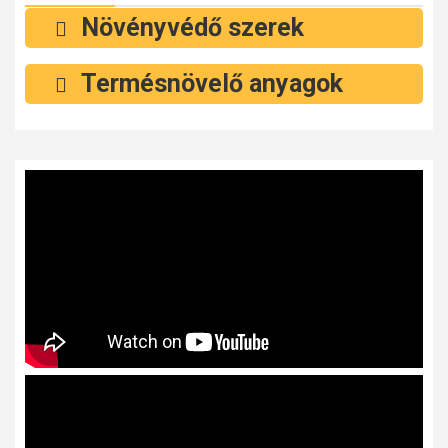
Növényvédő szerek
Termésnövelő anyagok