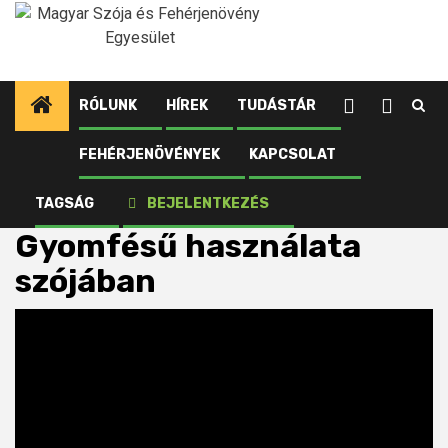
Ugrás
a
tartalomhoz
RÓLUNK
HÍREK
TUDÁSTÁR
FEHÉRJENÖVÉNYEK
KAPCSOLAT
Kezdőlap
Tudástár
Média
Gyomfésű használata szójában
TAGSÁG
BEJELENTKEZÉS
Gyomfésű használata
szójában