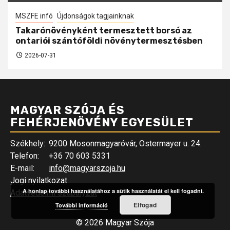
MSZFE infó
Újdonságok tagjainknak
Takarónövényként termesztett borsó az
ontariói szántóföldi növénytermesztésben
2026-07-31
MAGYAR SZÓJA ÉS
FEHÉRJENÖVÉNY EGYESÜLET
Székhely:
9200 Mosonmagyaróvár, Ostermayer u. 24.
Telefon:
+36 70 603 5331
E-mail:
info@magyarszoja.hu
Jogi nyilatkozat
A honlap további használatához a sütik használatát el kell fogadni.
Adatvédelmi szabályzat
Elfogad
További információ
© 2026 Magyar Szója