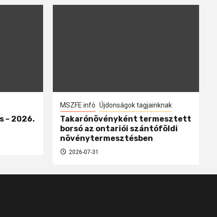
MSZFE infó
Újdonságok tagjainknak
s – 2026.
Takarónövényként termesztett
borsó az ontariói szántóföldi
növénytermesztésben
2026-07-31