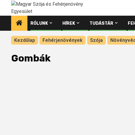
Ugrás
a
tartalomhoz
RÓLUNK
HÍREK
TUDÁSTÁR
FE
Kezdőlap
Fehérjenövények
Szója
Növényvé
Gombák