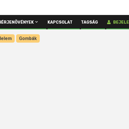
HÉRJENÖVÉNYEK
KAPCSOLAT
TAGSÁG
BEJELE
delem
Gombák