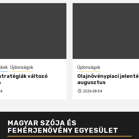
kkek
Újdonságok
Újdonságok
 stratégiák változó
Olajnövénypiaci jelenté
n
augusztus
4
2026-08-04
MAGYAR SZÓJA ÉS
FEHÉRJENÖVÉNY EGYESÜLET