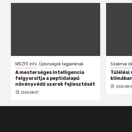
MSZFE infó
Újdonságok tagjainknak
Szakmai ci
A mesterséges intelligencia
Túlélési
felgyorsítja a peptidalapú
klímába
növényvédő szerek fejlesztését
2026-08-0
2026-08-07