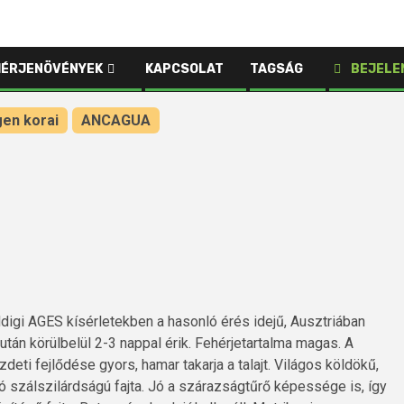
HÉRJENÖVÉNYEK
KAPCSOLAT
TAGSÁG
BEJELE
gen korai
ANCAGUA
ddigi AGES kísérletekben a hasonló érés idejű, Ausztriában
e után körülbelül 2-3 nappal érik. Fehérjetartalma magas. A
eti fejlődése gyors, hamar takarja a talajt. Világos köldökű,
szálszilárdságú fajta. Jó a szárazságtűrő képessége is, így