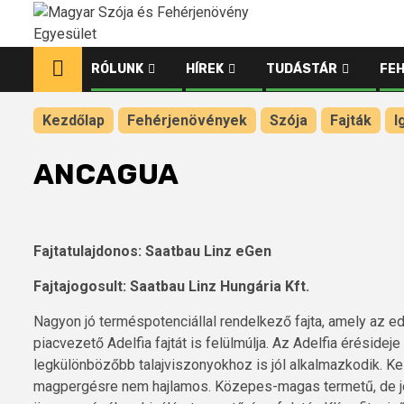
Ugrás
a
tartalomhoz
RÓLUNK
HÍREK
TUDÁSTÁR
FE
Kezdőlap
Fehérjenövények
Szója
Fajták
I
ANCAGUA
Fajtatulajdonos: Saatbau Linz eGen
Fajtajogosult: Saatbau Linz Hungária Kft.
Nagyon jó terméspotenciállal rendelkező fajta, amely az e
piacvezető Adelfia fajtát is felülmúlja. Az Adelfia érésidej
legkülönbözőbb talajviszonyokhoz is jól alkalmazkodik. Kezd
magpergésre nem hajlamos. Közepes-magas termetű, de jó 