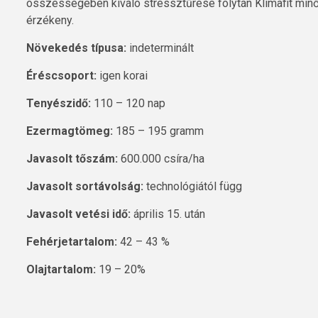
összességében kiváló stressztűrése folytán Klímafit minős
érzékeny.
Növekedés típusa:
indeterminált
Éréscsoport:
igen korai
Tenyészidő:
110 – 120 nap
Ezermagtömeg:
185 – 195 gramm
Javasolt tőszám:
600.000 csíra/ha
Javasolt sortávolság:
technológiától függ
Javasolt vetési idő:
április 15. után
Fehérjetartalom:
42 – 43 %
Olajtartalom:
19 – 20%