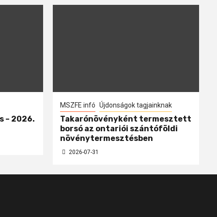
MSZFE infó
Újdonságok tagjainknak
s – 2026.
Takarónövényként termesztett
borsó az ontariói szántóföldi
növénytermesztésben
2026-07-31