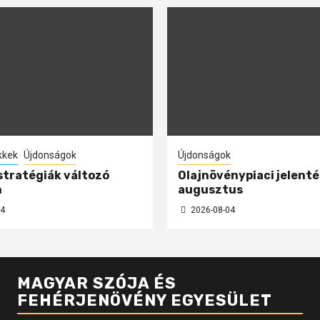
kkek
Újdonságok
Újdonságok
 stratégiák változó
Olajnövénypiaci jelenté
n
augusztus
4
2026-08-04
MAGYAR SZÓJA ÉS
FEHÉRJENÖVÉNY EGYESÜLET