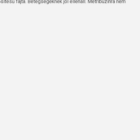
ítésű fajta. Betegségeknek jól ellenáll. Metribuzinra nem