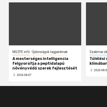
MSZFE infó
Újdonságok tagjainknak
Szakmai ci
A mesterséges intelligencia
Túlélési
felgyorsítja a peptidalapú
klímába
növényvédő szerek fejlesztését
2026-08-0
2026-08-07