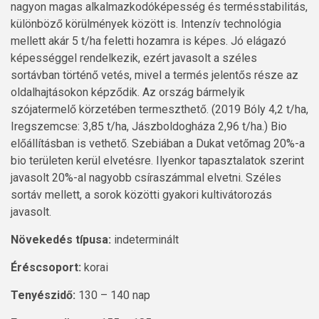
nagyon magas alkalmazkodóképesség és termésstabilitás,
különböző körülmények között is. Intenzív technológia
mellett akár 5 t/ha feletti hozamra is képes. Jó elágazó
képességgel rendelkezik, ezért javasolt a széles
sortávban történő vetés, mivel a termés jelentős része az
oldalhajtásokon képződik. Az ország bármelyik
szójatermelő körzetében termeszthető. (2019 Bóly 4,2 t/ha,
Iregszemcse: 3,85 t/ha, Jászboldogháza 2,96 t/ha.) Bio
előállításban is vethető. Szebiában a Dukat vetőmag 20%-a
bio területen kerül elvetésre. Ilyenkor tapasztalatok szerint
javasolt 20%-al nagyobb csíraszámmal elvetni. Széles
sortáv mellett, a sorok közötti gyakori kultivátorozás
javasolt.
Növekedés típusa:
indeterminált
Éréscsoport:
korai
Tenyészidő:
130 – 140 nap