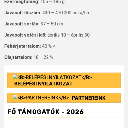
Ezermagtömeg:
155 – 185 g
Javasolt tőszám:
430 – 470.000 csíra/ha
Javasolt sortáv:
37 – 50 cm
Javasolt vetési idő:
április 10 – április 30.
Fehérjetartalom:
40 % <
Olajtartalom:
18 – 22 %
BELÉPÉSI NYILATKOZAT
PARTNEREINK
FŐ TÁMOGATÓK - 2026