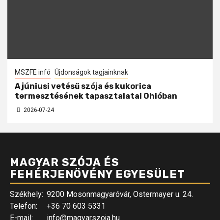
MSZFE infó
Újdonságok tagjainknak
A júniusi vetésű szója és kukorica
termesztésének tapasztalatai Ohióban
2026-07-24
MAGYAR SZÓJA ÉS
FEHÉRJENÖVÉNY EGYESÜLET
Székhely:
9200 Mosonmagyaróvár, Ostermayer u. 24.
Telefon:
+36 70 603 5331
E-mail:
info@magyarszoja.hu