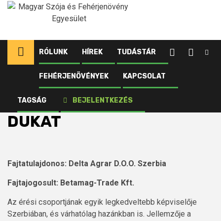
Ugrás
a
tartalomhoz
RÓLUNK
HÍREK
TUDÁSTÁR
FEHÉRJENÖVÉNYEK
KAPCSOLAT
Kezdőlap
Fehérjenövények
Szója
Fajták
Korai
DUKAT
TAGSÁG
BEJELENTKEZÉS
DUKAT
Fajtatulajdonos: Delta Agrar D.O.O. Szerbia
Fajtajogosult: Betamag-Trade Kft.
Az érési csoportjának egyik legkedveltebb képviselője
Szerbiában, és várhatólag hazánkban is. Jellemzője a