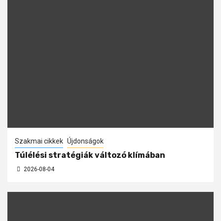
Szakmai cikkek
Újdonságok
Túlélési stratégiák változó klímában
2026-08-04