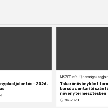
k
MSZFE infó
Újdonságok tagjai
nypiaci jelentés – 2026.
Takarónövényként ter
us
borsó az ontariói szánt
növénytermesztésben
4
2026-07-31