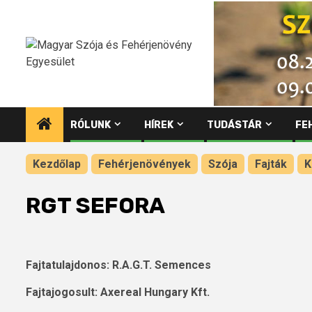
Ugrás
a
tartalomhoz
RÓLUNK
HÍREK
TUDÁSTÁR
FE
Kezdőlap
Fehérjenövények
Szója
Fajták
K
RGT SEFORA
Fajtatulajdonos: R.A.G.T. Semences
Fajtajogosult: Axereal Hungary Kft.