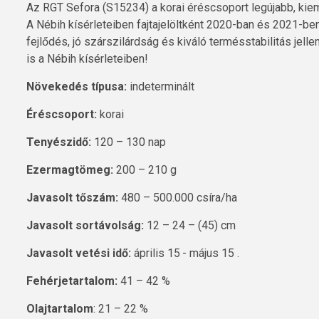
Az RGT Sefora (S15234) a korai éréscsoport legújabb, kieme
A Nébih kísérleteiben fajtajelöltként 2020-ban és 2021-ben
fejlődés, jó szárszilárdság és kiváló termésstabilitás jelle
is a Nébih kísérleteiben!
Növekedés típusa:
indeterminált
Éréscsoport:
korai
Tenyészidő:
120 – 130 nap
Ezermagtömeg:
200 – 210 g
Javasolt tőszám:
480 – 500.000 csíra/ha
Javasolt sortávolság:
12 – 24 – (45) cm
Javasolt vetési idő:
április 15 - május 15 .
Fehérjetartalom:
41 – 42 %
Olajtartalom
: 21 – 22 %