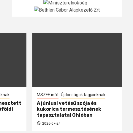
nknak
MSZFE infó
Újdonságok tagjainknak
mesztett
A júniusi vetésű szója és
óföldi
kukorica termesztésének
tapasztalatai Ohióban
2026-07-24