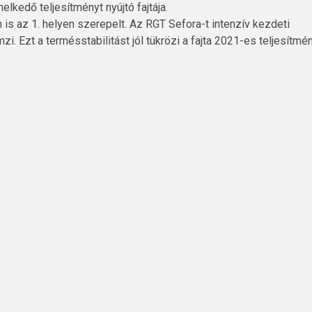
lkedő teljesítményt nyújtó fajtája.
 is az 1. helyen szerepelt. Az RGT Sefora-t intenzív kezdeti
mzi. Ezt a termésstabilitást jól tükrözi a fajta 2021-es teljesítmé